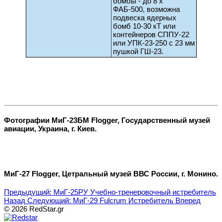
бомбы - до 8 х
ФАБ-500, возможна
подвеска ядерных
бомб 10-30 кТ или
контейнеров СППУ-22
или УПК-23-250 с 23 мм
пушкой ГШ-23.
Фотографии МиГ-23БМ Flogger, Государственный музей
авиации, Украина, г. Киев.
МиГ-27 Flogger, Цетральный музей ВВС России, г. Монино.
Предыдущий: МиГ-25РУ Учебно-тренеровочный истребитель
Назад
Следующий: МиГ-29 Fulcrum Истребитель
Вперед
© 2026 RedStar.gr