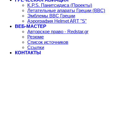
K.P.S. Панитсидиса (Проекты)
Летательные апараты Греции (ВВС)
Эмблемы ВВС Греции
Аэрография Helmet ART "S"
ВЕБ-МАСТЕР
Авторское право - Redstar.gr
Резюме
Список источников
Ссылки
КОНТАКТЫ