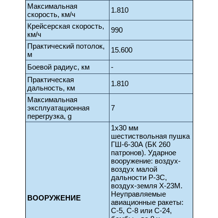
Максимальная
1.810
скорость, км/ч
Крейсерская скорость,
990
км/ч
Практический потолок,
15.600
м
Боевой радиус, км
-
Практическая
1.810
дальность, км
Максимальная
эксплуатационная
7
перегрузка, g
1х30 мм
шестиствольная пушка
ГШ-6-30А (БК 260
патронов). Ударное
вооружение: воздух-
воздух малой
дальности Р-3С,
воздух-земля Х-23М.
Неуправляемые
ВООРУЖЕНИЕ
авиационные ракеты:
С-5, С-8 или С-24,