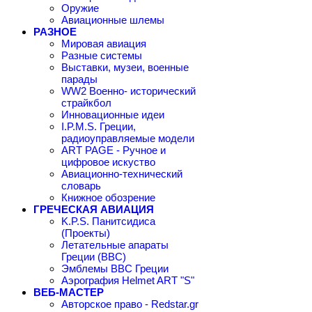
Оружие
Авиационные шлемы
РАЗНОЕ
Мировая авиация
Разные системы
Выставки, музеи, военные
парады
WW2 Военно- исторический
страйкбол
Инновационные идеи
I.P.M.S. Греции,
радиоуправляемые модели
ART PAGE - Ручное и
цифровое искуство
Авиационно-технический
словарь
Книжное обозрение
ГРЕЧЕСКАЯ АВИАЦИЯ
K.P.S. Панитсидиса
(Проекты)
Летательные апараты
Греции (ВВС)
Эмблемы ВВС Греции
Аэрография Helmet ART "S"
ВЕБ-МАСТЕР
Авторское право - Redstar.gr