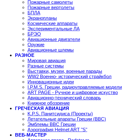
Пожарные самолеты
Пожарные вертолеты
БПЛА
Экранопланы
Космические аппараты
Экспериментальные ЛА
БРЭО
Авиационные двигатели
Оружие
Авиационные шлемы
РАЗНОЕ
Мировая авиация
Разные системы
Выставки, музеи, военные парады
WW2 Военно- исторический страйкбол
Инновационные идеи
I.P.M.S. Греции, радиоуправляемые модели
ART PAGE - Ручное и цифровое искуство
Авиационно-технический словарь
Книжное обозрение
ГРЕЧЕСКАЯ АВИАЦИЯ
K.P.S. Панитсидиса (Проекты)
Летательные апараты Греции (ВВС)
Эмблемы ВВС Греции
Аэрография Helmet ART "S"
ВЕБ-МАСТЕР