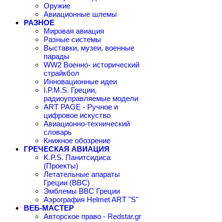
Оружие
Авиационные шлемы
РАЗНОЕ
Мировая авиация
Разные системы
Выставки, музеи, военные
парады
WW2 Военно- исторический
страйкбол
Инновационные идеи
I.P.M.S. Греции,
радиоуправляемые модели
ART PAGE - Ручное и
цифровое искуство
Авиационно-технический
словарь
Книжное обозрение
ГРЕЧЕСКАЯ АВИАЦИЯ
K.P.S. Панитсидиса
(Проекты)
Летательные апараты
Греции (ВВС)
Эмблемы ВВС Греции
Аэрография Helmet ART "S"
ВЕБ-МАСТЕР
Авторское право - Redstar.gr