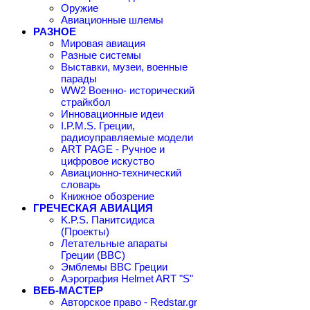
Оружие
Авиационные шлемы
РАЗНОЕ
Мировая авиация
Разные системы
Выставки, музеи, военные
парады
WW2 Военно- исторический
страйкбол
Инновационные идеи
I.P.M.S. Греции,
радиоуправляемые модели
ART PAGE - Ручное и
цифровое искуство
Авиационно-технический
словарь
Книжное обозрение
ГРЕЧЕСКАЯ АВИАЦИЯ
K.P.S. Панитсидиса
(Проекты)
Летательные апараты
Греции (ВВС)
Эмблемы ВВС Греции
Аэрография Helmet ART "S"
ВЕБ-МАСТЕР
Авторское право - Redstar.gr