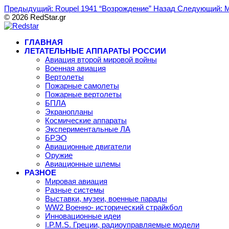
Предыдущий: Roupel 1941 “Возрождение”
Назад
Следующий: М
© 2026 RedStar.gr
ГЛАВНАЯ
ЛЕТАТЕЛЬНЫЕ АППАРАТЫ РОССИИ
Авиация второй мировой войны
Военная авиация
Вертолеты
Пожарные самолеты
Пожарные вертолеты
БПЛА
Экранопланы
Космические аппараты
Экспериментальные ЛА
БРЭО
Авиационные двигатели
Оружие
Авиационные шлемы
РАЗНОЕ
Мировая авиация
Разные системы
Выставки, музеи, военные парады
WW2 Военно- исторический страйкбол
Инновационные идеи
I.P.M.S. Греции, радиоуправляемые модели