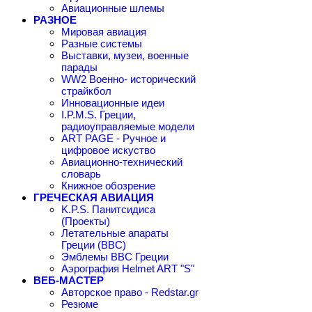
Авиационные шлемы
РАЗНОЕ
Мировая авиация
Разные системы
Выставки, музеи, военные
парады
WW2 Военно- исторический
страйкбол
Инновационные идеи
I.P.M.S. Греции,
радиоуправляемые модели
ART PAGE - Ручное и
цифровое искуство
Авиационно-технический
словарь
Книжное обозрение
ГРЕЧЕСКАЯ АВИАЦИЯ
K.P.S. Панитсидиса
(Проекты)
Летательные апараты
Греции (ВВС)
Эмблемы ВВС Греции
Аэрография Helmet ART "S"
ВЕБ-МАСТЕР
Авторское право - Redstar.gr
Резюме