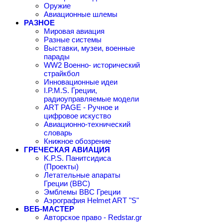
Оружие
Авиационные шлемы
РАЗНОЕ
Мировая авиация
Разные системы
Выставки, музеи, военные
парады
WW2 Военно- исторический
страйкбол
Инновационные идеи
I.P.M.S. Греции,
радиоуправляемые модели
ART PAGE - Ручное и
цифровое искуство
Авиационно-технический
словарь
Книжное обозрение
ГРЕЧЕСКАЯ АВИАЦИЯ
K.P.S. Панитсидиса
(Проекты)
Летательные апараты
Греции (ВВС)
Эмблемы ВВС Греции
Аэрография Helmet ART "S"
ВЕБ-МАСТЕР
Авторское право - Redstar.gr