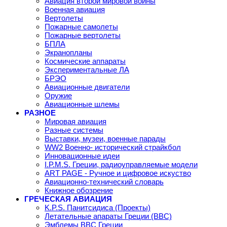
Авиация второй мировой войны
Военная авиация
Вертолеты
Пожарные самолеты
Пожарные вертолеты
БПЛА
Экранопланы
Космические аппараты
Экспериментальные ЛА
БРЭО
Авиационные двигатели
Оружие
Авиационные шлемы
РАЗНОЕ
Мировая авиация
Разные системы
Выставки, музеи, военные парады
WW2 Военно- исторический страйкбол
Инновационные идеи
I.P.M.S. Греции, радиоуправляемые модели
ART PAGE - Ручное и цифровое искуство
Авиационно-технический словарь
Книжное обозрение
ГРЕЧЕСКАЯ АВИАЦИЯ
K.P.S. Панитсидиса (Проекты)
Летательные апараты Греции (ВВС)
Эмблемы ВВС Греции