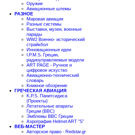
Оружие
Авиационные шлемы
РАЗНОЕ
Мировая авиация
Разные системы
Выставки, музеи, военные
парады
WW2 Военно- исторический
страйкбол
Инновационные идеи
I.P.M.S. Греции,
радиоуправляемые модели
ART PAGE - Ручное и
цифровое искуство
Авиационно-технический
словарь
Книжное обозрение
ГРЕЧЕСКАЯ АВИАЦИЯ
K.P.S. Панитсидиса
(Проекты)
Летательные апараты
Греции (ВВС)
Эмблемы ВВС Греции
Аэрография Helmet ART "S"
ВЕБ-МАСТЕР
Авторское право - Redstar.gr