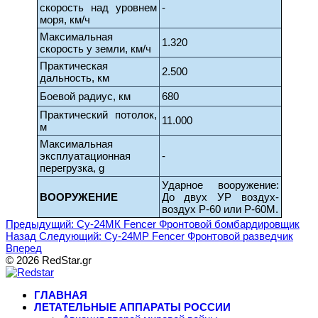
скорость над уровнем
-
моря, км/ч
Максимальная
1.320
скорость у земли, км/ч
Практическая
2.500
дальность, км
Боевой радиус, км
680
Практический потолок,
11.000
м
Максимальная
эксплуатационная
-
перегрузка, g
Ударное вооружение:
ВООРУЖЕНИЕ
До двух УР воздух-
воздух Р-60 или Р-60М.
Предыдущий: Су-24МК Fencer Фронтовой бомбардировщик
Назад
Следующий: Су-24МР Fencer Фронтовой разведчик
Вперед
© 2026 RedStar.gr
ГЛАВНАЯ
ЛЕТАТЕЛЬНЫЕ АППАРАТЫ РОССИИ