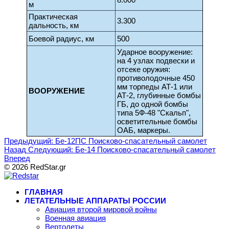
м
Практическая
3.300
дальность, км
Боевой радиус, км
500
Ударное вооружение:
на 4 узлах подвески и
отсеке оружия:
противолодочные 450
мм торпеды АТ-1 или
ВООРУЖЕНИЕ
АТ-2, глубинные бомбы
ГБ, до одной бомбы
типа 5Ф-48 "Скальп",
осветительные бомбы
ОАБ, маркеры.
Предыдущий: Бе-12ПС Поисково-спасательный самолет
Назад
Следующий: Бе-14 Поисково-спасательный самолет
Вперед
© 2026 RedStar.gr
ГЛАВНАЯ
ЛЕТАТЕЛЬНЫЕ АППАРАТЫ РОССИИ
Авиация второй мировой войны
Военная авиация
Вертолеты