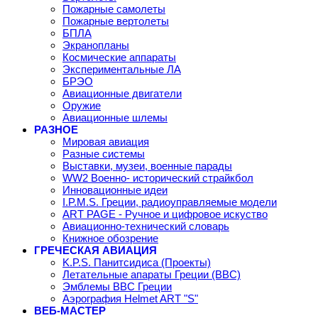
Пожарные самолеты
Пожарные вертолеты
БПЛА
Экранопланы
Космические аппараты
Экспериментальные ЛА
БРЭО
Авиационные двигатели
Оружие
Авиационные шлемы
РАЗНОЕ
Мировая авиация
Разные системы
Выставки, музеи, военные парады
WW2 Военно- исторический страйкбол
Инновационные идеи
I.P.M.S. Греции, радиоуправляемые модели
ART PAGE - Ручное и цифровое искуство
Авиационно-технический словарь
Книжное обозрение
ГРЕЧЕСКАЯ АВИАЦИЯ
K.P.S. Панитсидиса (Проекты)
Летательные апараты Греции (ВВС)
Эмблемы ВВС Греции
Аэрография Helmet ART "S"
ВЕБ-МАСТЕР