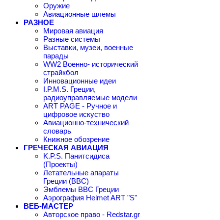
Оружие
Авиационные шлемы
РАЗНОЕ
Мировая авиация
Разные системы
Выставки, музеи, военные
парады
WW2 Военно- исторический
страйкбол
Инновационные идеи
I.P.M.S. Греции,
радиоуправляемые модели
ART PAGE - Ручное и
цифровое искуство
Авиационно-технический
словарь
Книжное обозрение
ГРЕЧЕСКАЯ АВИАЦИЯ
K.P.S. Панитсидиса
(Проекты)
Летательные апараты
Греции (ВВС)
Эмблемы ВВС Греции
Аэрография Helmet ART "S"
ВЕБ-МАСТЕР
Авторское право - Redstar.gr