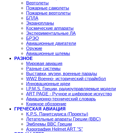
Вертолеты
Пожарные самолеты
Пожарные вертолеты
БПЛА
Экранопланы
Космические аппараты
Экспериментальные ЛА
БРЭО
Авиационные двигатели
Оружие
Авиационные шлемы
РАЗНОЕ
Мировая авиация
Разные системы
Выставки, музеи, военные парады
WW2 Военно- исторический страйкбол
Инновационные идеи
I.P.M.S. Греции, радиоуправляемые модели
ART PAGE - Ручное и цифровое искуство
Авиационно-технический словарь
Книжное обозрение
ГРЕЧЕСКАЯ АВИАЦИЯ
K.P.S. Панитсидиса (Проекты)
Летательные апараты Греции (ВВС)
Эмблемы ВВС Греции
Аэрография Helmet ART "S"