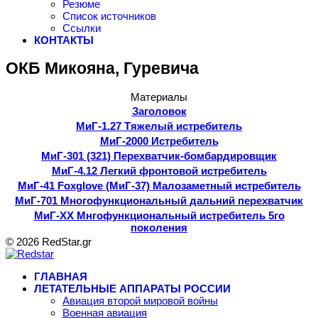
Резюме
Список источников
Ссылки
КОНТАКТЫ
ОКБ Микояна, Гуревича
Материалы
Заголовок
МиГ-1.27 Тяжелый истребитель
МиГ-2000 Истребитель
МиГ-301 (321) Перехватчик-бомбардировщик
МиГ-4.12 Легкий фронтовой истребитель
МиГ-41 Foxglove (МиГ-37) Малозаметный истребитель
МиГ-701 Многофункциональный дальний перехватчик
МиГ-ХХ Мнгофункциональный истребитель 5го
поколения
© 2026 RedStar.gr
ГЛАВНАЯ
ЛЕТАТЕЛЬНЫЕ АППАРАТЫ РОССИИ
Авиация второй мировой войны
Военная авиация