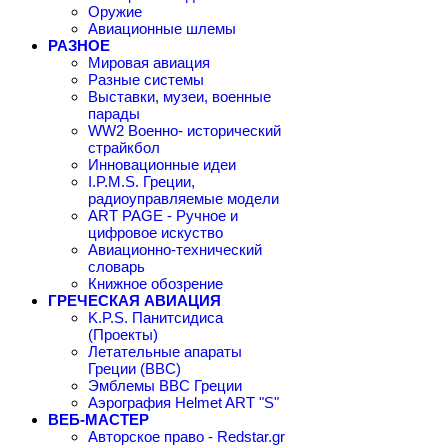
Оружие
Авиационные шлемы
РАЗНОЕ
Мировая авиация
Разные системы
Выставки, музеи, военные
парады
WW2 Военно- исторический
страйкбол
Инновационные идеи
I.P.M.S. Греции,
радиоуправляемые модели
ART PAGE - Ручное и
цифровое искуство
Авиационно-технический
словарь
Книжное обозрение
ГРЕЧЕСКАЯ АВИАЦИЯ
K.P.S. Панитсидиса
(Проекты)
Летательные апараты
Греции (ВВС)
Эмблемы ВВС Греции
Аэрография Helmet ART "S"
ВЕБ-МАСТЕР
Авторское право - Redstar.gr