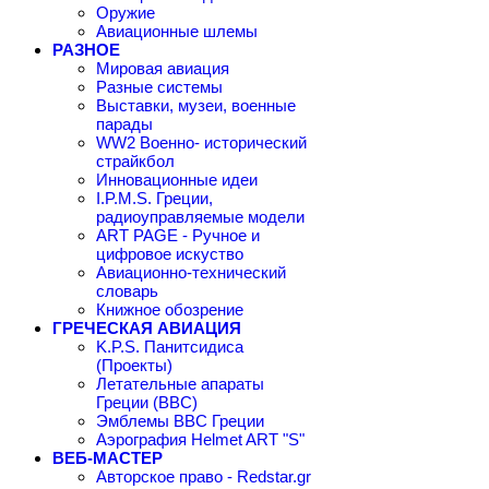
Оружие
Авиационные шлемы
РАЗНОЕ
Мировая авиация
Разные системы
Выставки, музеи, военные
парады
WW2 Военно- исторический
страйкбол
Инновационные идеи
I.P.M.S. Греции,
радиоуправляемые модели
ART PAGE - Ручное и
цифровое искуство
Авиационно-технический
словарь
Книжное обозрение
ГРЕЧЕСКАЯ АВИАЦИЯ
K.P.S. Панитсидиса
(Проекты)
Летательные апараты
Греции (ВВС)
Эмблемы ВВС Греции
Аэрография Helmet ART "S"
ВЕБ-МАСТЕР
Авторское право - Redstar.gr