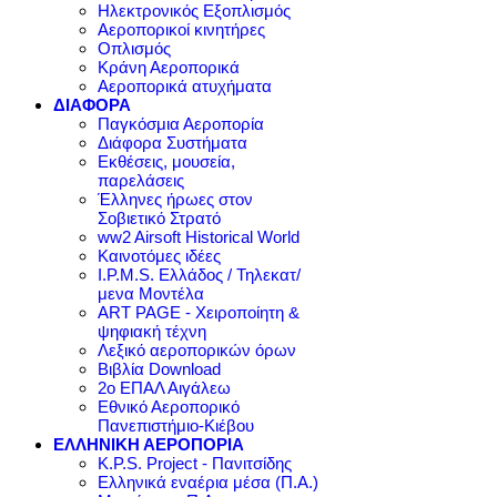
Ηλεκτρονικός Εξοπλισμός
Αεροπορικοί κινητήρες
Οπλισμός
Κράνη Αεροπορικά
Αεροπορικά ατυχήματα
ΔΙΑΦΟΡΑ
Παγκόσμια Αεροπορία
Διάφορα Συστήματα
Εκθέσεις, μουσεία,
παρελάσεις
Έλληνες ήρωες στον
Σοβιετικό Στρατό
ww2 Airsoft Historical World
Καινοτόμες ιδέες
I.P.M.S. Ελλάδος / Τηλεκατ/
μενα Μοντέλα
ART PAGE - Χειροποίητη &
ψηφιακή τέχνη
Λεξικό αεροπορικών όρων
Βιβλία Download
2ο ΕΠΑΛ Αιγάλεω
Εθνικό Αεροπορικό
Πανεπιστήμιο-Κιέβου
ΕΛΛΗΝΙΚΗ ΑΕΡΟΠΟΡΙΑ
K.P.S. Project - Πανιτσίδης
Ελληνικά εναέρια μέσα (Π.Α.)