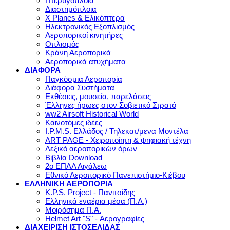
Πτερυγόπλοια
Διαστημόπλοια
X Planes & Ελικόπτερα
Ηλεκτρονικός Εξοπλισμός
Αεροπορικοί κινητήρες
Οπλισμός
Κράνη Αεροπορικά
Αεροπορικά ατυχήματα
ΔΙΑΦΟΡΑ
Παγκόσμια Αεροπορία
Διάφορα Συστήματα
Εκθέσεις, μουσεία, παρελάσεις
Έλληνες ήρωες στον Σοβιετικό Στρατό
ww2 Airsoft Historical World
Καινοτόμες ιδέες
I.P.M.S. Ελλάδος / Τηλεκατ/μενα Μοντέλα
ART PAGE - Χειροποίητη & ψηφιακή τέχνη
Λεξικό αεροπορικών όρων
Βιβλία Download
2ο ΕΠΑΛ Αιγάλεω
Εθνικό Αεροπορικό Πανεπιστήμιο-Κιέβου
ΕΛΛΗΝΙΚΗ ΑΕΡΟΠΟΡΙΑ
K.P.S. Project - Πανιτσίδης
Ελληνικά εναέρια μέσα (Π.Α.)
Μοιρόσημα Π.Α.
Helmet Art "S" - Αερογραφίες
ΔΙΑΧΕΙΡΙΣΗ ΙΣΤΟΣΕΛΙΔΑΣ