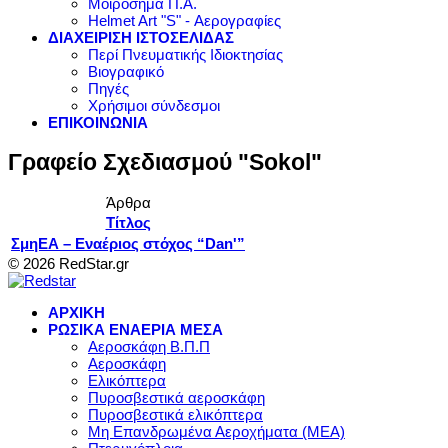
Μοιρόσημα Π.Α.
Helmet Art "S" - Αερογραφίες
ΔΙΑΧΕΙΡΙΣΗ ΙΣΤΟΣΕΛΙΔΑΣ
Περί Πνευματικής Ιδιοκτησίας
Βιογραφικό
Πηγές
Χρήσιμοι σύνδεσμοι
ΕΠΙΚΟΙΝΩΝΙΑ
Γραφείο Σχεδιασμού "Sokol"
Άρθρα
Τίτλος
ΣμηΕΑ – Εναέριος στόχος “Dan'”
© 2026 RedStar.gr
ΑΡΧΙΚΗ
ΡΩΣΙΚΑ ΕΝΑΕΡΙΑ ΜΕΣΑ
Αεροσκάφη Β.Π.Π
Αεροσκάφη
Ελικόπτερα
Πυροσβεστικά αεροσκάφη
Πυροσβεστικά ελικόπτερα
Μη Επανδρωμένα Αεροχήματα (ΜΕΑ)