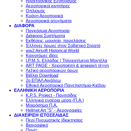
Ηλεκτρονικός Εξοπλισμός
Αεροπορικοί κινητήρες
Οπλισμός
Κράνη Αεροπορικά
Αεροπορικά ατυχήματα
ΔΙΑΦΟΡΑ
Παγκόσμια Αεροπορία
Διάφορα Συστήματα
Εκθέσεις, μουσεία, παρελάσεις
Έλληνες ήρωες στον Σοβιετικό Στρατό
ww2 Airsoft Historical World
Καινοτόμες ιδέες
I.P.M.S. Ελλάδος / Τηλεκατ/μενα Μοντέλα
ART PAGE - Χειροποίητη & ψηφιακή τέχνη
Λεξικό αεροπορικών όρων
Βιβλία Download
2ο ΕΠΑΛ Αιγάλεω
Εθνικό Αεροπορικό Πανεπιστήμιο-Κιέβου
ΕΛΛΗΝΙΚΗ ΑΕΡΟΠΟΡΙΑ
K.P.S. Project - Πανιτσίδης
Ελληνικά εναέρια μέσα (Π.Α.)
Μοιρόσημα Π.Α.
Helmet Art "S" - Αερογραφίες
ΔΙΑΧΕΙΡΙΣΗ ΙΣΤΟΣΕΛΙΔΑΣ
Περί Πνευματικής Ιδιοκτησίας
Βιογραφικό
Πηγές