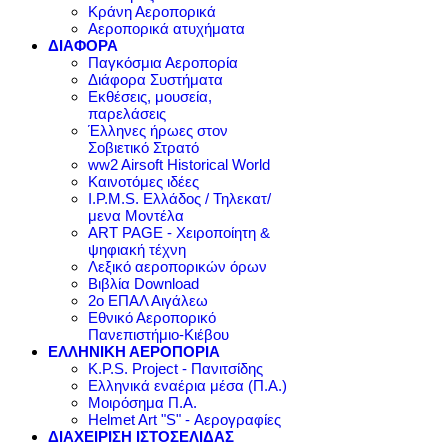
Κράνη Αεροπορικά
Αεροπορικά ατυχήματα
ΔΙΑΦΟΡΑ
Παγκόσμια Αεροπορία
Διάφορα Συστήματα
Εκθέσεις, μουσεία,
παρελάσεις
Έλληνες ήρωες στον
Σοβιετικό Στρατό
ww2 Airsoft Historical World
Καινοτόμες ιδέες
I.P.M.S. Ελλάδος / Τηλεκατ/
μενα Μοντέλα
ART PAGE - Χειροποίητη &
ψηφιακή τέχνη
Λεξικό αεροπορικών όρων
Βιβλία Download
2ο ΕΠΑΛ Αιγάλεω
Εθνικό Αεροπορικό
Πανεπιστήμιο-Κιέβου
ΕΛΛΗΝΙΚΗ ΑΕΡΟΠΟΡΙΑ
K.P.S. Project - Πανιτσίδης
Ελληνικά εναέρια μέσα (Π.Α.)
Μοιρόσημα Π.Α.
Helmet Art "S" - Αερογραφίες
ΔΙΑΧΕΙΡΙΣΗ ΙΣΤΟΣΕΛΙΔΑΣ