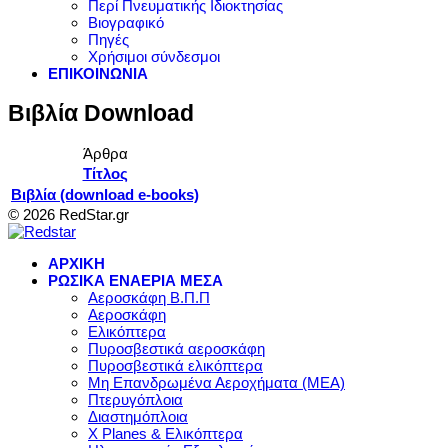
Περί Πνευματικής Ιδιοκτησίας
Βιογραφικό
Πηγές
Χρήσιμοι σύνδεσμοι
ΕΠΙΚΟΙΝΩΝΙΑ
Βιβλία Download
Άρθρα
Τίτλος
Βιβλία (download e-books)
© 2026 RedStar.gr
ΑΡΧΙΚΗ
ΡΩΣΙΚΑ ΕΝΑΕΡΙΑ ΜΕΣΑ
Αεροσκάφη Β.Π.Π
Αεροσκάφη
Ελικόπτερα
Πυροσβεστικά αεροσκάφη
Πυροσβεστικά ελικόπτερα
Μη Επανδρωμένα Αεροχήματα (ΜΕΑ)
Πτερυγόπλοια
Διαστημόπλοια
X Planes & Ελικόπτερα