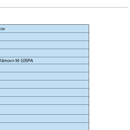
kov
Klimov» M-105PA