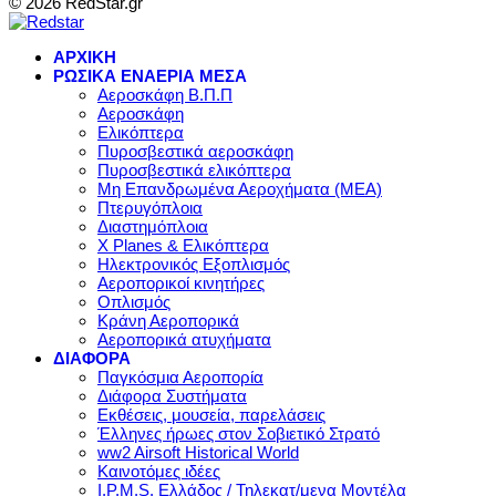
© 2026 RedStar.gr
ΑΡΧΙΚΗ
ΡΩΣΙΚΑ ΕΝΑΕΡΙΑ ΜΕΣΑ
Αεροσκάφη Β.Π.Π
Αεροσκάφη
Ελικόπτερα
Πυροσβεστικά αεροσκάφη
Πυροσβεστικά ελικόπτερα
Μη Επανδρωμένα Αεροχήματα (ΜΕΑ)
Πτερυγόπλοια
Διαστημόπλοια
X Planes & Ελικόπτερα
Ηλεκτρονικός Εξοπλισμός
Αεροπορικοί κινητήρες
Οπλισμός
Κράνη Αεροπορικά
Αεροπορικά ατυχήματα
ΔΙΑΦΟΡΑ
Παγκόσμια Αεροπορία
Διάφορα Συστήματα
Εκθέσεις, μουσεία, παρελάσεις
Έλληνες ήρωες στον Σοβιετικό Στρατό
ww2 Airsoft Historical World
Καινοτόμες ιδέες
I.P.M.S. Ελλάδος / Τηλεκατ/μενα Μοντέλα