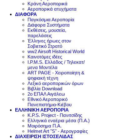
Κράνη Αεροπορικά
Αεροπορικά ατυχήματα
ΔΙΑΦΟΡΑ
Παγκόσμια Αεροπορία
Διάφορα Συστήματα
Εκθέσεις, μουσεία,
παρελάσεις
Έλληνες ήρωες στον
Σοβιετικό Στρατό
ww2 Airsoft Historical World
Καινοτόμες ιδέες
I.P.M.S. Ελλάδος / Τηλεκατ/
μενα Μοντέλα
ART PAGE - Χειροποίητη &
ψηφιακή τέχνη
Λεξικό αεροπορικών όρων
Βιβλία Download
2ο ΕΠΑΛ Αιγάλεω
Εθνικό Αεροπορικό
Πανεπιστήμιο-Κιέβου
ΕΛΛΗΝΙΚΗ ΑΕΡΟΠΟΡΙΑ
K.P.S. Project - Πανιτσίδης
Ελληνικά εναέρια μέσα (Π.Α.)
Μοιρόσημα Π.Α.
Helmet Art "S" - Αερογραφίες
ΔΙΑΧΕΙΡΙΣΗ ΙΣΤΟΣΕΛΙΔΑΣ