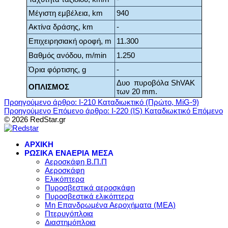
Μέγιστη εμβέλεια, km
940
Ακτίνα δράσης, km
-
Επιχειρησιακή οροφή, m
11.300
Βαθμός ανόδου, m/min
1.250
Όρια φόρτισης, g
-
Δυο πυροβόλα ShVAK
ΟΠΛΙΣΜΟΣ
των 20 mm.
Προηγούμενο άρθρο: I-210 Καταδιωκτικό (Πρώτο, MiG-9)
Προηγούμενο
Επόμενο άρθρο: I-220 (IS) Καταδιωκτικό
Επόμενο
© 2026 RedStar.gr
ΑΡΧΙΚΗ
ΡΩΣΙΚΑ ΕΝΑΕΡΙΑ ΜΕΣΑ
Αεροσκάφη Β.Π.Π
Αεροσκάφη
Ελικόπτερα
Πυροσβεστικά αεροσκάφη
Πυροσβεστικά ελικόπτερα
Μη Επανδρωμένα Αεροχήματα (ΜΕΑ)
Πτερυγόπλοια
Διαστημόπλοια