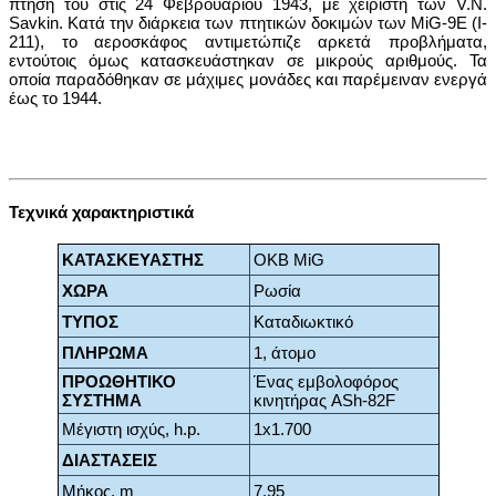
πτήση του στις 24 Φεβρουάριου 1943, με χειριστή των V.N.
Savkin. Κατά την διάρκεια των πτητικών δοκιμών των MiG-9E (I-
211), το αεροσκάφος αντιμετώπιζε αρκετά προβλήματα,
εντούτοις όμως κατασκευάστηκαν σε μικρούς αριθμούς. Τα
οποία παραδόθηκαν σε μάχιμες μονάδες και παρέμειναν ενεργά
έως το 1944.
Τεχνικά χαρακτηριστικά
ΚΑΤΑΣΚΕΥΑΣΤΗΣ
OKB MiG
ΧΩΡΑ
Ρωσία
ΤΥΠΟΣ
Καταδιωκτικό
ΠΛΗΡΩΜΑ
1, άτομο
ΠΡΟΩΘΗΤΙΚΟ
Ένας εμβολοφόρος
ΣΥΣΤΗΜΑ
κινητήρας ASh-82F
Μέγιστη ισχύς, h.p.
1x1.700
ΔΙΑΣΤΑΣΕΙΣ
Μήκος, m
7,95