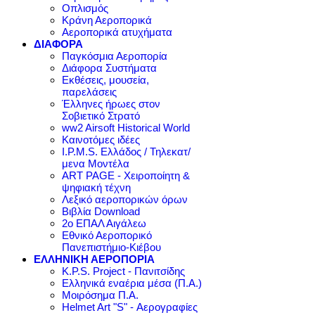
Οπλισμός
Κράνη Αεροπορικά
Αεροπορικά ατυχήματα
ΔΙΑΦΟΡΑ
Παγκόσμια Αεροπορία
Διάφορα Συστήματα
Εκθέσεις, μουσεία,
παρελάσεις
Έλληνες ήρωες στον
Σοβιετικό Στρατό
ww2 Airsoft Historical World
Καινοτόμες ιδέες
I.P.M.S. Ελλάδος / Τηλεκατ/
μενα Μοντέλα
ART PAGE - Χειροποίητη &
ψηφιακή τέχνη
Λεξικό αεροπορικών όρων
Βιβλία Download
2ο ΕΠΑΛ Αιγάλεω
Εθνικό Αεροπορικό
Πανεπιστήμιο-Κιέβου
ΕΛΛΗΝΙΚΗ ΑΕΡΟΠΟΡΙΑ
K.P.S. Project - Πανιτσίδης
Ελληνικά εναέρια μέσα (Π.Α.)
Μοιρόσημα Π.Α.
Helmet Art "S" - Αερογραφίες