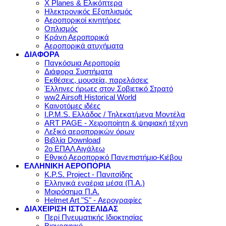
X Planes & Ελικόπτερα
Ηλεκτρονικός Εξοπλισμός
Αεροπορικοί κινητήρες
Οπλισμός
Κράνη Αεροπορικά
Αεροπορικά ατυχήματα
ΔΙΑΦΟΡΑ
Παγκόσμια Αεροπορία
Διάφορα Συστήματα
Εκθέσεις, μουσεία, παρελάσεις
Έλληνες ήρωες στον Σοβιετικό Στρατό
ww2 Airsoft Historical World
Καινοτόμες ιδέες
I.P.M.S. Ελλάδος / Τηλεκατ/μενα Μοντέλα
ART PAGE - Χειροποίητη & ψηφιακή τέχνη
Λεξικό αεροπορικών όρων
Βιβλία Download
2ο ΕΠΑΛ Αιγάλεω
Εθνικό Αεροπορικό Πανεπιστήμιο-Κιέβου
ΕΛΛΗΝΙΚΗ ΑΕΡΟΠΟΡΙΑ
K.P.S. Project - Πανιτσίδης
Ελληνικά εναέρια μέσα (Π.Α.)
Μοιρόσημα Π.Α.
Helmet Art "S" - Αερογραφίες
ΔΙΑΧΕΙΡΙΣΗ ΙΣΤΟΣΕΛΙΔΑΣ
Περί Πνευματικής Ιδιοκτησίας
Βιογραφικό