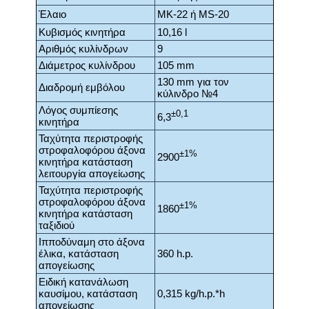
Έλαιο
MK-22 ή MS-20
Κυβισμός κινητήρα
10,16 l
Αριθμός κυλίνδρων
9
Διάμετρος κυλίνδρου
105 mm
130 mm για τον
Διαδρομή εμβόλου
κύλινδρο №4
Λόγος συμπίεσης
±0,1
6,3
κινητήρα
Ταχύτητα περιστροφής
στροφαλοφόρου άξονα
±1%
2900
κινητήρα κατάσταση
λειτουργία απογείωσης
Ταχύτητα περιστροφής
στροφαλοφόρου άξονα
±1%
1860
κινητήρα κατάσταση
ταξιδιού
Ιπποδύναμη στο άξονα
έλικα, κατάσταση
360 h.p.
απογείωσης
Ειδική κατανάλωση
καυσίμου, κατάσταση
0,315 kg/h.p.*h
απογείωσης