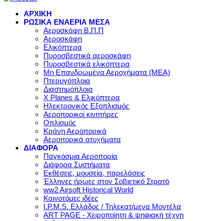
ΑΡΧΙΚΗ
ΡΩΣΙΚΑ ΕΝΑΕΡΙΑ ΜΕΣΑ
Αεροσκάφη Β.Π.Π
Αεροσκάφη
Ελικόπτερα
Πυροσβεστικά αεροσκάφη
Πυροσβεστικά ελικόπτερα
Μη Επανδρωμένα Αεροχήματα (ΜΕΑ)
Πτερυγόπλοια
Διαστημόπλοια
X Planes & Ελικόπτερα
Ηλεκτρονικός Εξοπλισμός
Αεροπορικοί κινητήρες
Οπλισμός
Κράνη Αεροπορικά
Αεροπορικά ατυχήματα
ΔΙΑΦΟΡΑ
Παγκόσμια Αεροπορία
Διάφορα Συστήματα
Εκθέσεις, μουσεία, παρελάσεις
Έλληνες ήρωες στον Σοβιετικό Στρατό
ww2 Airsoft Historical World
Καινοτόμες ιδέες
I.P.M.S. Ελλάδος / Τηλεκατ/μενα Μοντέλα
ART PAGE - Χειροποίητη & ψηφιακή τέχνη