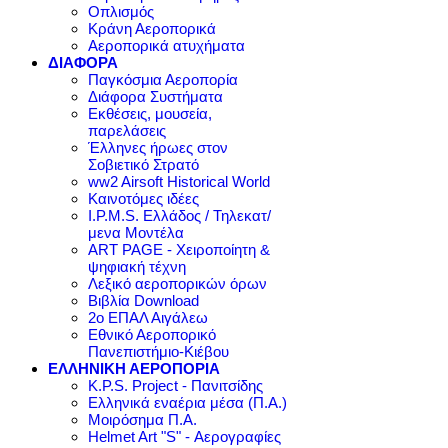
Οπλισμός
Κράνη Αεροπορικά
Αεροπορικά ατυχήματα
ΔΙΑΦΟΡΑ
Παγκόσμια Αεροπορία
Διάφορα Συστήματα
Εκθέσεις, μουσεία,
παρελάσεις
Έλληνες ήρωες στον
Σοβιετικό Στρατό
ww2 Airsoft Historical World
Καινοτόμες ιδέες
I.P.M.S. Ελλάδος / Τηλεκατ/
μενα Μοντέλα
ART PAGE - Χειροποίητη &
ψηφιακή τέχνη
Λεξικό αεροπορικών όρων
Βιβλία Download
2ο ΕΠΑΛ Αιγάλεω
Εθνικό Αεροπορικό
Πανεπιστήμιο-Κιέβου
ΕΛΛΗΝΙΚΗ ΑΕΡΟΠΟΡΙΑ
K.P.S. Project - Πανιτσίδης
Ελληνικά εναέρια μέσα (Π.Α.)
Μοιρόσημα Π.Α.
Helmet Art "S" - Αερογραφίες