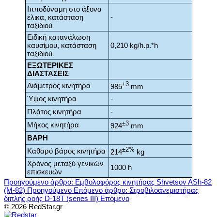
Ιπποδύναμη στο άξονα
έλικα, κατάσταση
-
ταξιδιού
Ειδική κατανάλωση
καυσίμου, κατάσταση
0,210 kg/h.p.*h
ταξιδιού
ΕΞΩΤΕΡΙΚΕΣ
ΔΙΑΣΤΑΣΕΙΣ
±3
Διάμετρος κινητήρα
985
mm
Ύψος κινητήρα
-
Πλάτος κινητήρα
-
±3
Μήκος κινητήρα
924
mm
ΒΑΡΗ
±2%
Καθαρό βάρος κινητήρα
214
kg
Χρόνος μεταξύ γενικών
1000 h
επισκευών
Προηγούμενο άρθρο: Εμβολοφόρος κινητήρας Shvetsov ASh-82
(M-82)
Προηγούμενο
Επόμενο άρθρο: Στροβιλοανεμιστήρας
διπλής ροής D-18T (series III)
Επόμενο
© 2026 RedStar.gr