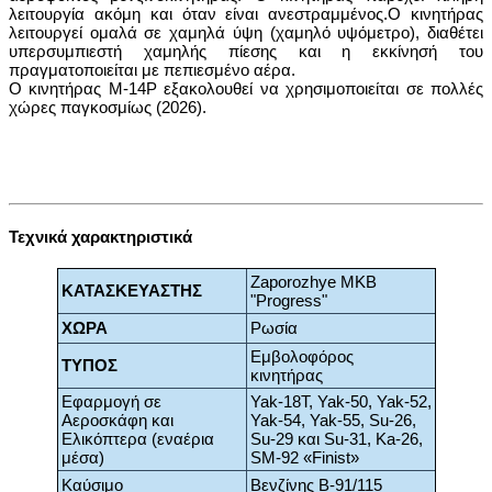
λειτουργία ακόμη και όταν είναι ανεστραμμένος.
Ο κινητήρας
λειτουργεί ομαλά σε χαμηλά ύψη (χαμηλό υψόμετρο), διαθέτει
υπερσυμπιεστή χαμηλής πίεσης και η εκκίνησή του
πραγματοποιείται με πεπιεσμένο αέρα.
Ο κινητήρας M-14P εξακολουθεί να χρησιμοποιείται σε πολλές
χώρες παγκοσμίως (2026).
Τεχνικά χαρακτηριστικά
Zaporozhye MKB
ΚΑΤΑΣΚΕΥΑΣΤΗΣ
"Progress"
ΧΩΡΑ
Ρωσία
Εμβολοφόρος
ΤΥΠΟΣ
κινητήρας
Εφαρμογή σε
Yak-18T, Yak-50, Yak-52,
Αεροσκάφη και
Yak-54, Yak-55, Su-26,
Ελικόπτερα (εναέρια
Su-29 και Su-31, Ka-26,
μέσα)
SM-92 «Finist»
Καύσιμο
Βενζίνης B-91/115