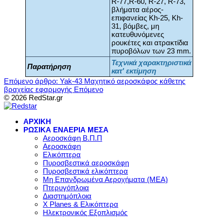
R-77,R-60, R-27, R-73,
βλήματα αέρος-
επιφανείας Kh-25, Kh-
31, βόμβες, μη
κατευθυνόμενες
ρουκέτες και ατρακτίδια
πυροβόλων των 23 mm
.
Τεχνικά χαρακτηριστικά
Παρατήρηση
κατ' εκτίμηση
Επόμενο άρθρο: Yak-43 Μαχητικό αεροσκάφος κάθετης
βραχείας εφαρμογής
Επόμενο
© 2026 RedStar.gr
ΑΡΧΙΚΗ
ΡΩΣΙΚΑ ΕΝΑΕΡΙΑ ΜΕΣΑ
Αεροσκάφη Β.Π.Π
Αεροσκάφη
Ελικόπτερα
Πυροσβεστικά αεροσκάφη
Πυροσβεστικά ελικόπτερα
Μη Επανδρωμένα Αεροχήματα (ΜΕΑ)
Πτερυγόπλοια
Διαστημόπλοια
X Planes & Ελικόπτερα
Ηλεκτρονικός Εξοπλισμός