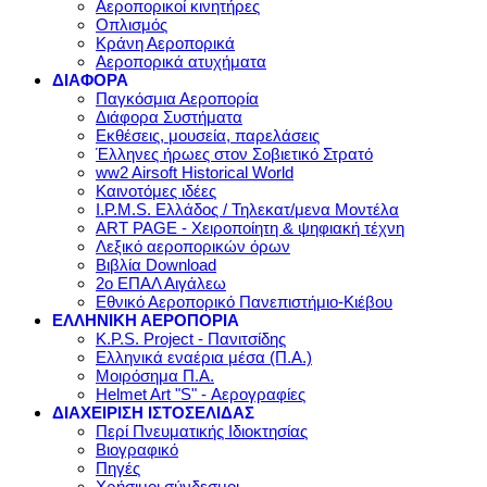
Αεροπορικοί κινητήρες
Οπλισμός
Κράνη Αεροπορικά
Αεροπορικά ατυχήματα
ΔΙΑΦΟΡΑ
Παγκόσμια Αεροπορία
Διάφορα Συστήματα
Εκθέσεις, μουσεία, παρελάσεις
Έλληνες ήρωες στον Σοβιετικό Στρατό
ww2 Airsoft Historical World
Καινοτόμες ιδέες
I.P.M.S. Ελλάδος / Τηλεκατ/μενα Μοντέλα
ART PAGE - Χειροποίητη & ψηφιακή τέχνη
Λεξικό αεροπορικών όρων
Βιβλία Download
2ο ΕΠΑΛ Αιγάλεω
Εθνικό Αεροπορικό Πανεπιστήμιο-Κιέβου
ΕΛΛΗΝΙΚΗ ΑΕΡΟΠΟΡΙΑ
K.P.S. Project - Πανιτσίδης
Ελληνικά εναέρια μέσα (Π.Α.)
Μοιρόσημα Π.Α.
Helmet Art "S" - Αερογραφίες
ΔΙΑΧΕΙΡΙΣΗ ΙΣΤΟΣΕΛΙΔΑΣ
Περί Πνευματικής Ιδιοκτησίας
Βιογραφικό
Πηγές
Χρήσιμοι σύνδεσμοι