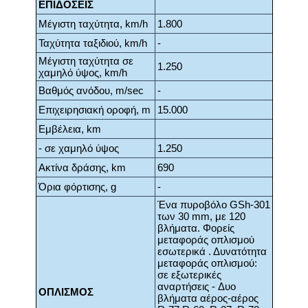
ΕΠΙΔΟΣΕΙΣ
Μέγιστη ταχύτητα, km/h
1.800
Ταχύτητα ταξιδιού, km/h
-
Μέγιστη ταχύτητα σε
1.250
χαμηλό ύψος, km/h
Βαθμός ανόδου, m/sec
-
Επιχειρησιακή οροφή, m
15.000
Εμβέλεια, km
- σε χαμηλό ύψος
1.250
Ακτίνα δράσης, km
690
Όρια φόρτισης, g
-
Ένα πυροβόλο GSh-301
των 30 mm, με 120
βλήματα. Φορείς
μεταφοράς οπλισμού
εσωτερικά . Δυνατότητα
μεταφοράς οπλισμού:
σε εξωτερικές
αναρτήσεις - Δυο
ΟΠΛΙΣΜΟΣ
βλήματα αέρος-αέρος