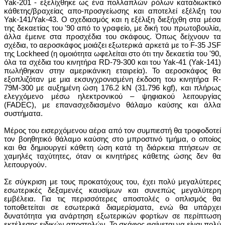
Yak-201 -
εξελίχθηκε ως ένα πολλαπλών ρόλων καταδιωκτικό
κάθετης/βραχείας απο-προσγείωσης και αποτελεί εξέλιξη του
Yak-141/Yak-43. Ο σχεδιασμός και η εξέλιξη διεξήχθη στα μέσα
της δεκαετίας του '90 από το γραφείο, με δική του πρωτοβουλία,
άλλα έμεινε στα προσχέδια του σκάφους. Όπως δείχνουν τα
σχέδια, το αεροσκάφος μοιάζει εξωτερικά αρκετά με το F-35 JSF
της Lockheed (η ομοιότητα ωφελείται στο ότι την δεκαετία του '90,
όλα τα σχέδια του κινητήρα RD-79-300 και του Yak-41 (Yak-141)
πωλήθηκαν στην αμερικάνικη εταιρεία). To αεροσκάφος θα
εξοπλιζόταν με μια εκσυγχρονισμένη έκδοση του κινητήρα R-
79M-300 με αυξημένη ώση 176.2 kN (31.796 kgf), και πλήρως
ελεγχόμενο μέσω ηλεκτρονικού – ψηφιακού λειτουργίας
(FADEC), με επανασχεδιασμένο θάλαμο καύσης και άλλα
συστήματα.
Μέρος του εισερχόμενου αέρα από τον συμπιεστή θα τροφοδοτεί
τον βοηθητικό θάλαμο καύσης στο μπροστινό τμήμα, ο οποίος
και θα δημιουργεί κάθετη ώση κατά τη διάρκεια πτήσεων σε
χαμηλές ταχύτητες, όταν οι κινητήρες κάθετης ώσης δεν θα
λειτουργούν.
Σε σύγκριση με τους προκατόχους του, έχει πολύ μεγαλύτερες
εσωτερικές δεξαμενές καυσίμων και συνεπώς μεγαλύτερη
εμβέλεια. Για τις περισσότερες αποστολές ο οπλισμός θα
τοποθετείται σε εσωτερικά διαμερίσματα, ενώ θα υπάρχει
δυνατότητα για ανάρτηση εξωτερικών φορτίων σε περίπτωση
εκτέλεσης ειδικών αποστολών. Το σκάφος φαίνεται να είναι πολύ