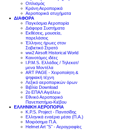
Οπλισμός
Κράνη Αεροπορικά
Αεροπορικά ατυχήματα
ΔΙΑΦΟΡΑ
Παγκόσμια Αεροπορία
Διάφορα Συστήματα
Εκθέσεις, μουσεία,
παρελάσεις
Έλληνες ήρωες στον
Σοβιετικό Στρατό
ww2 Airsoft Historical World
Καινοτόμες ιδέες
I.P.M.S. Ελλάδος / Τηλεκατ/
μενα Μοντέλα
ART PAGE - Χειροποίητη &
ψηφιακή τέχνη
Λεξικό αεροπορικών όρων
Βιβλία Download
2ο ΕΠΑΛ Αιγάλεω
Εθνικό Αεροπορικό
Πανεπιστήμιο-Κιέβου
ΕΛΛΗΝΙΚΗ ΑΕΡΟΠΟΡΙΑ
K.P.S. Project - Πανιτσίδης
Ελληνικά εναέρια μέσα (Π.Α.)
Μοιρόσημα Π.Α.
Helmet Art "S" - Αερογραφίες