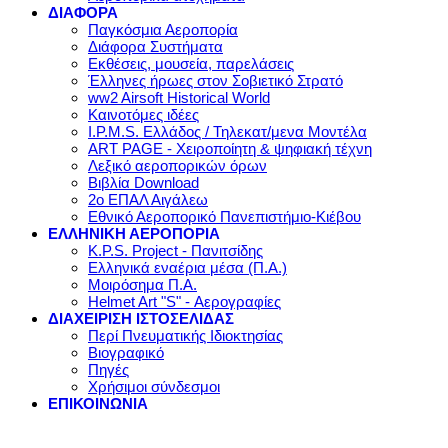
ΔΙΑΦΟΡΑ
Παγκόσμια Αεροπορία
Διάφορα Συστήματα
Εκθέσεις, μουσεία, παρελάσεις
Έλληνες ήρωες στον Σοβιετικό Στρατό
ww2 Airsoft Historical World
Καινοτόμες ιδέες
I.P.M.S. Ελλάδος / Τηλεκατ/μενα Μοντέλα
ART PAGE - Χειροποίητη & ψηφιακή τέχνη
Λεξικό αεροπορικών όρων
Βιβλία Download
2ο ΕΠΑΛ Αιγάλεω
Εθνικό Αεροπορικό Πανεπιστήμιο-Κιέβου
ΕΛΛΗΝΙΚΗ ΑΕΡΟΠΟΡΙΑ
K.P.S. Project - Πανιτσίδης
Ελληνικά εναέρια μέσα (Π.Α.)
Μοιρόσημα Π.Α.
Helmet Art "S" - Αερογραφίες
ΔΙΑΧΕΙΡΙΣΗ ΙΣΤΟΣΕΛΙΔΑΣ
Περί Πνευματικής Ιδιοκτησίας
Βιογραφικό
Πηγές
Χρήσιμοι σύνδεσμοι
ΕΠΙΚΟΙΝΩΝΙΑ