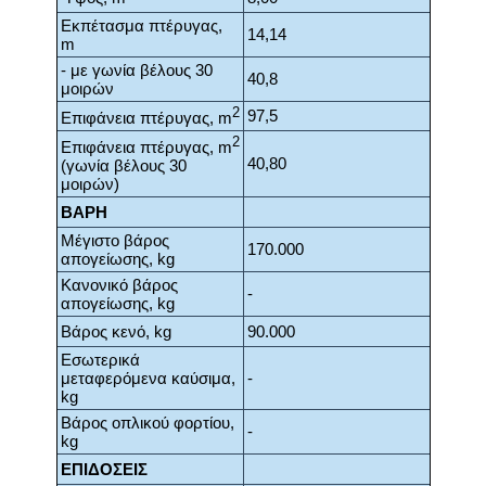
Εκπέτασμα πτέρυγας,
14,14
m
- με γωνία βέλους 30
40,8
μοιρών
2
97,5
Επιφάνεια πτέρυγας, m
2
Επιφάνεια πτέρυγας, m
40,80
(γωνία βέλους 30
μοιρών)
ΒΑΡΗ
Μέγιστο βάρος
170.000
απογείωσης, kg
Κανονικό βάρος
-
απογείωσης, kg
Βάρος κενό, kg
90.000
Εσωτερικά
μεταφερόμενα καύσιμα,
-
kg
Βάρος οπλικού φορτίου,
-
kg
ΕΠΙΔΟΣΕΙΣ