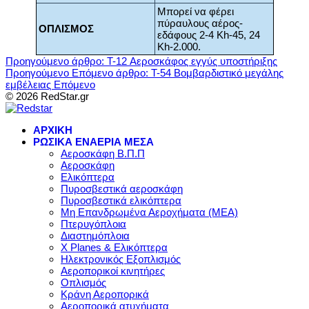
Μπορεί να φέρει
πύραυλους αέρος-
ΟΠΛΙΣΜΟΣ
εδάφους 2-4 Kh-45, 24
Kh-2.000.
Προηγούμενο άρθρο: T-12 Αεροσκάφος εγγύς υποστήριξης
Προηγούμενο
Επόμενο άρθρο: T-54 Βομβαρδιστικό μεγάλης
εμβέλειας
Επόμενο
© 2026 RedStar.gr
ΑΡΧΙΚΗ
ΡΩΣΙΚΑ ΕΝΑΕΡΙΑ ΜΕΣΑ
Αεροσκάφη Β.Π.Π
Αεροσκάφη
Ελικόπτερα
Πυροσβεστικά αεροσκάφη
Πυροσβεστικά ελικόπτερα
Μη Επανδρωμένα Αεροχήματα (ΜΕΑ)
Πτερυγόπλοια
Διαστημόπλοια
X Planes & Ελικόπτερα
Ηλεκτρονικός Εξοπλισμός
Αεροπορικοί κινητήρες
Οπλισμός
Κράνη Αεροπορικά
Αεροπορικά ατυχήματα