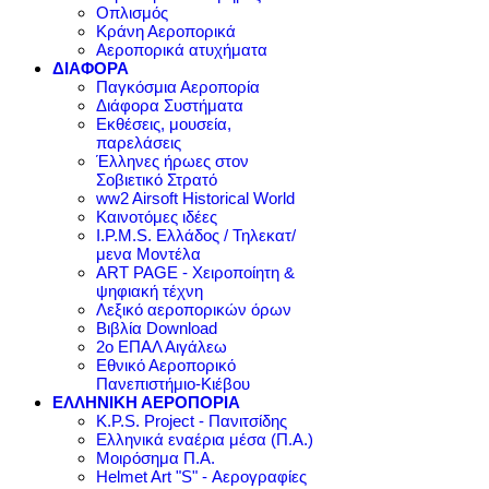
Οπλισμός
Κράνη Αεροπορικά
Αεροπορικά ατυχήματα
ΔΙΑΦΟΡΑ
Παγκόσμια Αεροπορία
Διάφορα Συστήματα
Εκθέσεις, μουσεία,
παρελάσεις
Έλληνες ήρωες στον
Σοβιετικό Στρατό
ww2 Airsoft Historical World
Καινοτόμες ιδέες
I.P.M.S. Ελλάδος / Τηλεκατ/
μενα Μοντέλα
ART PAGE - Χειροποίητη &
ψηφιακή τέχνη
Λεξικό αεροπορικών όρων
Βιβλία Download
2ο ΕΠΑΛ Αιγάλεω
Εθνικό Αεροπορικό
Πανεπιστήμιο-Κιέβου
ΕΛΛΗΝΙΚΗ ΑΕΡΟΠΟΡΙΑ
K.P.S. Project - Πανιτσίδης
Ελληνικά εναέρια μέσα (Π.Α.)
Μοιρόσημα Π.Α.
Helmet Art "S" - Αερογραφίες