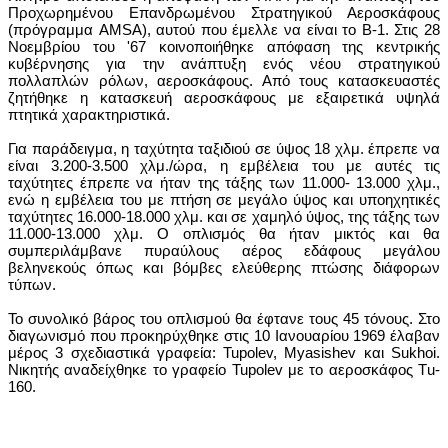
Προχωρημένου Επανδρωμένου Στρατηγικού Αεροσκάφους
(πρόγραμμα AMSA), αυτού που έμελλε να είναι το Β-1. Στις 28
Νοεμβρίου του '67 κοινοποιήθηκε απόφαση της κεντρικής
κυβέρνησης για την ανάπτυξη ενός νέου στρατηγικού
πολλαπλών ρόλων, αεροσκάφους. Από τους κατασκευαστές
ζητήθηκε η κατασκευή αεροσκάφους με εξαιρετικά υψηλά
πτητικά χαρακτηριστικά.
Για παράδειγμα, η ταχύτητα ταξιδιού σε ύψος 18 χλμ. έπρεπε να
είναι 3.200-3.500 χλμ./ώρα, η εμβέλεια του με αυτές τις
ταχύτητες έπρεπε να ήταν της τάξης των 11.000- 13.000 χλμ.,
ενώ η εμβέλεια του με πτήση σε μεγάλο ύψος και υποηχητικές
ταχύτητες 16.000-18.000 χλμ. και σε χαμηλό ύψος, της τάξης των
11.000-13.000 χλμ. Ο οπλισμός θα ήταν μικτός και θα
συμπεριλάμβανε πυραύλους αέρος εδάφους μεγάλου
βεληνεκούς όπως και βόμβες ελεύθερης πτώσης διάφορων
τύπων.
Το συνολικό βάρος του οπλισμού θα έφτανε τους 45 τόνους. Στο
διαγωνισμό που προκηρύχθηκε στις 10 Ιανουαρίου 1969 έλαβαν
μέρος 3 σχεδιαστικά γραφεία: Tupolev, Myasishev και Sukhoi.
Νικητής αναδείχθηκε το γραφείο Tupolev με το αεροσκάφος Τu-
160.