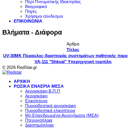
Περί Πνευματικής Ιδιοκτησίας
Βιογραφικό
Πηγές
Χρήσιμοι σύνδεσμοι
ΕΠΙΚΟΙΝΩΝΙΑ
Βλήματα - Διάφορα
Άρθρα
Τίτλος
UV-30MK Πύραυλος-διασποράς συστημάτων παθητικής παρ
VA-111 "Shkval" Υπερηχητική τορπίλη
© 2026 RedStar.gr
ΑΡΧΙΚΗ
ΡΩΣΙΚΑ ΕΝΑΕΡΙΑ ΜΕΣΑ
Αεροσκάφη Β.Π.Π
Αεροσκάφη
Ελικόπτερα
Πυροσβεστικά αεροσκάφη
Πυροσβεστικά ελικόπτερα
Μη Επανδρωμένα Αεροχήματα (ΜΕΑ)
Πτερυγόπλοια
Διαστημόπλοια