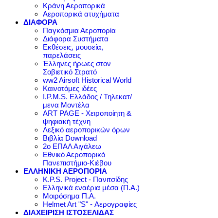
Κράνη Αεροπορικά
Αεροπορικά ατυχήματα
ΔΙΑΦΟΡΑ
Παγκόσμια Αεροπορία
Διάφορα Συστήματα
Εκθέσεις, μουσεία,
παρελάσεις
Έλληνες ήρωες στον
Σοβιετικό Στρατό
ww2 Airsoft Historical World
Καινοτόμες ιδέες
I.P.M.S. Ελλάδος / Τηλεκατ/
μενα Μοντέλα
ART PAGE - Χειροποίητη &
ψηφιακή τέχνη
Λεξικό αεροπορικών όρων
Βιβλία Download
2ο ΕΠΑΛ Αιγάλεω
Εθνικό Αεροπορικό
Πανεπιστήμιο-Κιέβου
ΕΛΛΗΝΙΚΗ ΑΕΡΟΠΟΡΙΑ
K.P.S. Project - Πανιτσίδης
Ελληνικά εναέρια μέσα (Π.Α.)
Μοιρόσημα Π.Α.
Helmet Art "S" - Αερογραφίες
ΔΙΑΧΕΙΡΙΣΗ ΙΣΤΟΣΕΛΙΔΑΣ