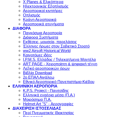
X Planes & Ελικόπτερα
Ηλεκτρονικός Εξοπλισμός
Αεροπορικοί κινητήρες
Οπλισμός
Κράνη Αεροπορικά
Αεροπορικά ατυχήματα
ΔΙΑΦΟΡΑ
Παγκόσμια Αεροπορία
Διάφορα Συστήματα
Εκθέσεις, μουσεία, παρελάσεις
Έλληνες ήρωες στον Σοβιετικό Στρατό
ww2 Airsoft Historical World
Καινοτόμες ιδέες
I.P.M.S. Ελλάδος / Τηλεκατ/μενα Μοντέλα
ART PAGE - Χειροποίητη & ψηφιακή τέχνη
Λεξικό αεροπορικών όρων
Βιβλία Download
2ο ΕΠΑΛ Αιγάλεω
Εθνικό Αεροπορικό Πανεπιστήμιο-Κιέβου
ΕΛΛΗΝΙΚΗ ΑΕΡΟΠΟΡΙΑ
K.P.S. Project - Πανιτσίδης
Ελληνικά εναέρια μέσα (Π.Α.)
Μοιρόσημα Π.Α.
Helmet Art "S" - Αερογραφίες
ΔΙΑΧΕΙΡΙΣΗ ΙΣΤΟΣΕΛΙΔΑΣ
Περί Πνευματικής Ιδιοκτησίας