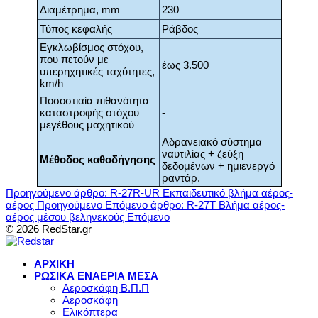
Διαμέτρημα, mm
230
Τύπος κεφαλής
Ράβδος
Eγκλωβίσμος στόχου,
που πετούν με
έως 3.500
υπερηχητικές ταχύτητες,
km/h
Ποσοστιαία πιθανότητα
καταστροφής στόχου
-
μεγέθους μαχητικού
Αδρανειακό σύστημα
ναυτιλίας + ζεύξη
Μέθοδος καθοδήγησης
δεδομένων + ημιενεργό
ραντάρ.
Προηγούμενο άρθρο: R-27R-UR Εκπαιδευτικό βλήμα αέρος-
αέρος
Προηγούμενο
Επόμενο άρθρο: R-27T Βλήμα αέρος-
αέρος μέσου βεληνεκούς
Επόμενο
© 2026 RedStar.gr
ΑΡΧΙΚΗ
ΡΩΣΙΚΑ ΕΝΑΕΡΙΑ ΜΕΣΑ
Αεροσκάφη Β.Π.Π
Αεροσκάφη
Ελικόπτερα