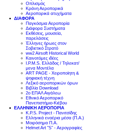
Οπλισμός
Κράνη Αεροπορικά
Αεροπορικά ατυχήματα
ΔΙΑΦΟΡΑ
Παγκόσμια Αεροπορία
Διάφορα Συστήματα
Εκθέσεις, μουσεία,
παρελάσεις
Έλληνες ήρωες στον
Σοβιετικό Στρατό
ww2 Airsoft Historical World
Καινοτόμες ιδέες
I.P.M.S. Ελλάδος / Τηλεκατ/
μενα Μοντέλα
ART PAGE - Χειροποίητη &
ψηφιακή τέχνη
Λεξικό αεροπορικών όρων
Βιβλία Download
2ο ΕΠΑΛ Αιγάλεω
Εθνικό Αεροπορικό
Πανεπιστήμιο-Κιέβου
ΕΛΛΗΝΙΚΗ ΑΕΡΟΠΟΡΙΑ
K.P.S. Project - Πανιτσίδης
Ελληνικά εναέρια μέσα (Π.Α.)
Μοιρόσημα Π.Α.
Helmet Art "S" - Αερογραφίες