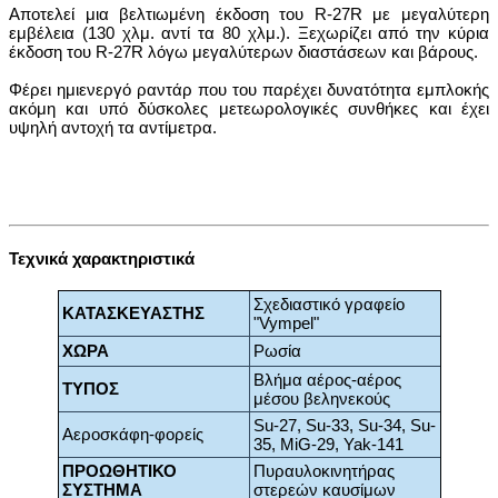
Αποτελεί μια βελτιωμένη έκδοση του R-27R με μεγαλύτερη
εμβέλεια (130 χλμ. αντί τα 80 χλμ.). Ξεχωρίζει από την κύρια
έκδοση του R-27R λόγω μεγαλύτερων διαστάσεων και βάρους.
Φέρει ημιενεργό ραντάρ που του παρέχει δυνατότητα εμπλοκής
ακόμη και υπό δύσκολες μετεωρολογικές συνθήκες και έχει
υψηλή αντοχή τα αντίμετρα.
Τεχνικά χαρακτηριστικά
Σχεδιαστικό γραφείο
ΚΑΤΑΣΚΕΥΑΣΤΗΣ
"Vympel"
ΧΩΡΑ
Ρωσία
Βλήμα αέρος-αέρος
ΤΥΠΟΣ
μέσου βεληνεκούς
Su-27, Su-33, Su-34, Su-
Αεροσκάφη-φορείς
35, MiG-29, Yak-141
ΠΡΟΩΘΗΤΙΚΟ
Πυραυλοκινητήρας
ΣΥΣΤΗΜΑ
στερεών καυσίμων