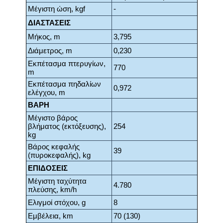
Μέγιστη ώση, kgf
-
ΔΙΑΣΤΑΣΕΙΣ
Μήκος, m
3,795
Διάμετρος, m
0,230
Εκπέτασμα πτερυγίων,
770
m
Εκπέτασμα πηδαλίων
0,972
ελέγχου, m
ΒΑΡΗ
Μέγιστο βάρος
βλήματος (εκτόξευσης),
254
kg
Βάρος κεφαλής
39
(πυροκεφαλής), kg
ΕΠΙΔΟΣΕΙΣ
Μέγιστη ταχύτητα
4.780
πλεύσης, km/h
Ελιγμοί στόχου, g
8
Εμβέλεια, km
70 (130)