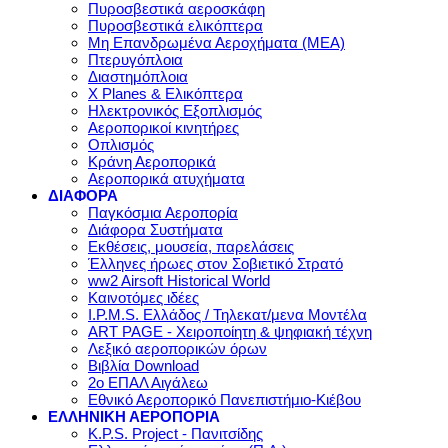
Πυροσβεστικά αεροσκάφη
Πυροσβεστικά ελικόπτερα
Μη Επανδρωμένα Αεροχήματα (ΜΕΑ)
Πτερυγόπλοια
Διαστημόπλοια
X Planes & Ελικόπτερα
Ηλεκτρονικός Εξοπλισμός
Αεροπορικοί κινητήρες
Οπλισμός
Κράνη Αεροπορικά
Αεροπορικά ατυχήματα
ΔΙΑΦΟΡΑ
Παγκόσμια Αεροπορία
Διάφορα Συστήματα
Εκθέσεις, μουσεία, παρελάσεις
Έλληνες ήρωες στον Σοβιετικό Στρατό
ww2 Airsoft Historical World
Καινοτόμες ιδέες
I.P.M.S. Ελλάδος / Τηλεκατ/μενα Μοντέλα
ART PAGE - Χειροποίητη & ψηφιακή τέχνη
Λεξικό αεροπορικών όρων
Βιβλία Download
2ο ΕΠΑΛ Αιγάλεω
Εθνικό Αεροπορικό Πανεπιστήμιο-Κιέβου
ΕΛΛΗΝΙΚΗ ΑΕΡΟΠΟΡΙΑ
K.P.S. Project - Πανιτσίδης