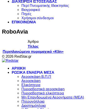
ΔΙΑΧΕΙΡΙΣΗ ΙΣΤΟΣΕΛΙΔΑΣ
Περί Πνευματικής Ιδιοκτησίας
Βιογραφικό
Πηγές
Χρήσιμοι σύνδεσμοι
ΕΠΙΚΟΙΝΩΝΙΑ
RoboAvia
Άρθρα
Τίτλος
Περιπλανώμενο πυρομαχικό «Klin»
© 2026 RedStar.gr
ΑΡΧΙΚΗ
ΡΩΣΙΚΑ ΕΝΑΕΡΙΑ ΜΕΣΑ
Αεροσκάφη Β.Π.Π
Αεροσκάφη
Ελικόπτερα
Πυροσβεστικά αεροσκάφη
Πυροσβεστικά ελικόπτερα
Μη Επανδρωμένα Αεροχήματα (ΜΕΑ)
Πτερυγόπλοια
Διαστημόπλοια