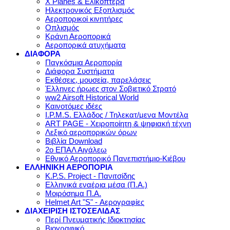
X Planes & Ελικόπτερα
Ηλεκτρονικός Εξοπλισμός
Αεροπορικοί κινητήρες
Οπλισμός
Κράνη Αεροπορικά
Αεροπορικά ατυχήματα
ΔΙΑΦΟΡΑ
Παγκόσμια Αεροπορία
Διάφορα Συστήματα
Εκθέσεις, μουσεία, παρελάσεις
Έλληνες ήρωες στον Σοβιετικό Στρατό
ww2 Airsoft Historical World
Καινοτόμες ιδέες
I.P.M.S. Ελλάδος / Τηλεκατ/μενα Μοντέλα
ART PAGE - Χειροποίητη & ψηφιακή τέχνη
Λεξικό αεροπορικών όρων
Βιβλία Download
2ο ΕΠΑΛ Αιγάλεω
Εθνικό Αεροπορικό Πανεπιστήμιο-Κιέβου
ΕΛΛΗΝΙΚΗ ΑΕΡΟΠΟΡΙΑ
K.P.S. Project - Πανιτσίδης
Ελληνικά εναέρια μέσα (Π.Α.)
Μοιρόσημα Π.Α.
Helmet Art "S" - Αερογραφίες
ΔΙΑΧΕΙΡΙΣΗ ΙΣΤΟΣΕΛΙΔΑΣ
Περί Πνευματικής Ιδιοκτησίας
Βιογραφικό