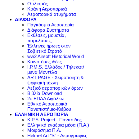
Οπλισμός
Κράνη Αεροπορικά
Αεροπορικά ατυχήματα
ΔΙΑΦΟΡΑ
Παγκόσμια Αεροπορία
Διάφορα Συστήματα
Εκθέσεις, μουσεία,
παρελάσεις
Έλληνες ήρωες στον
Σοβιετικό Στρατό
ww2 Airsoft Historical World
Καινοτόμες ιδέες
I.P.M.S. Ελλάδος / Τηλεκατ/
μενα Μοντέλα
ART PAGE - Χειροποίητη &
ψηφιακή τέχνη
Λεξικό αεροπορικών όρων
Βιβλία Download
2ο ΕΠΑΛ Αιγάλεω
Εθνικό Αεροπορικό
Πανεπιστήμιο-Κιέβου
ΕΛΛΗΝΙΚΗ ΑΕΡΟΠΟΡΙΑ
K.P.S. Project - Πανιτσίδης
Ελληνικά εναέρια μέσα (Π.Α.)
Μοιρόσημα Π.Α.
Helmet Art "S" - Αερογραφίες