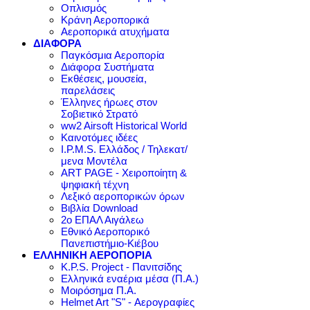
Οπλισμός
Κράνη Αεροπορικά
Αεροπορικά ατυχήματα
ΔΙΑΦΟΡΑ
Παγκόσμια Αεροπορία
Διάφορα Συστήματα
Εκθέσεις, μουσεία,
παρελάσεις
Έλληνες ήρωες στον
Σοβιετικό Στρατό
ww2 Airsoft Historical World
Καινοτόμες ιδέες
I.P.M.S. Ελλάδος / Τηλεκατ/
μενα Μοντέλα
ART PAGE - Χειροποίητη &
ψηφιακή τέχνη
Λεξικό αεροπορικών όρων
Βιβλία Download
2ο ΕΠΑΛ Αιγάλεω
Εθνικό Αεροπορικό
Πανεπιστήμιο-Κιέβου
ΕΛΛΗΝΙΚΗ ΑΕΡΟΠΟΡΙΑ
K.P.S. Project - Πανιτσίδης
Ελληνικά εναέρια μέσα (Π.Α.)
Μοιρόσημα Π.Α.
Helmet Art "S" - Αερογραφίες