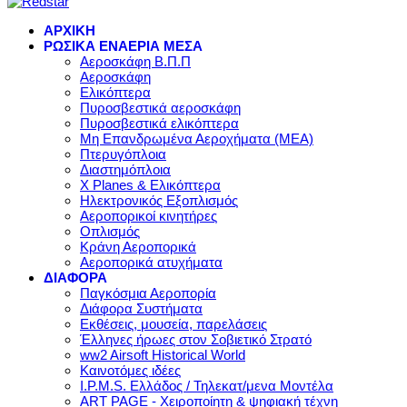
ΑΡΧΙΚΗ
ΡΩΣΙΚΑ ΕΝΑΕΡΙΑ ΜΕΣΑ
Αεροσκάφη Β.Π.Π
Αεροσκάφη
Ελικόπτερα
Πυροσβεστικά αεροσκάφη
Πυροσβεστικά ελικόπτερα
Μη Επανδρωμένα Αεροχήματα (ΜΕΑ)
Πτερυγόπλοια
Διαστημόπλοια
X Planes & Ελικόπτερα
Ηλεκτρονικός Εξοπλισμός
Αεροπορικοί κινητήρες
Οπλισμός
Κράνη Αεροπορικά
Αεροπορικά ατυχήματα
ΔΙΑΦΟΡΑ
Παγκόσμια Αεροπορία
Διάφορα Συστήματα
Εκθέσεις, μουσεία, παρελάσεις
Έλληνες ήρωες στον Σοβιετικό Στρατό
ww2 Airsoft Historical World
Καινοτόμες ιδέες
I.P.M.S. Ελλάδος / Τηλεκατ/μενα Μοντέλα
ART PAGE - Χειροποίητη & ψηφιακή τέχνη