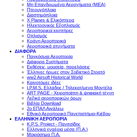
Μη Επανδρωμένα Αεροχήματα (ΜΕΑ)
Πτερυγόπλοια
Διαστημόπλοια
X Planes & Ελικόπτερα
Ηλεκτρονικός Εξοπλισμός
Αεροπορικοί κινητήρες
Οπλισμός
Κράνη Αεροπορικά
Αεροπορικά ατυχήματα
ΔΙΑΦΟΡΑ
Παγκόσμια Αεροπορία
Διάφορα Συστήματα
Εκθέσεις, μουσεία, παρελάσεις
Έλληνες ήρωες στον Σοβιετικό Στρατό
ww2 Airsoft Historical World
Καινοτόμες ιδέες
I.P.M.S. Ελλάδος / Τηλεκατ/μενα Μοντέλα
ART PAGE - Χειροποίητη & ψηφιακή τέχνη
Λεξικό αεροπορικών όρων
Βιβλία Download
2ο ΕΠΑΛ Αιγάλεω
Εθνικό Αεροπορικό Πανεπιστήμιο-Κιέβου
ΕΛΛΗΝΙΚΗ ΑΕΡΟΠΟΡΙΑ
K.P.S. Project - Πανιτσίδης
Ελληνικά εναέρια μέσα (Π.Α.)
Μοιρόσημα Π.Α.