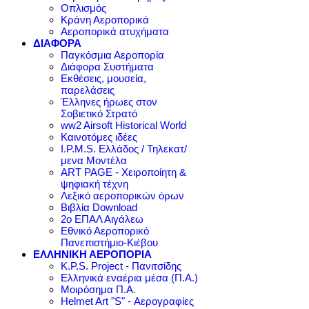
Οπλισμός
Κράνη Αεροπορικά
Αεροπορικά ατυχήματα
ΔΙΑΦΟΡΑ
Παγκόσμια Αεροπορία
Διάφορα Συστήματα
Εκθέσεις, μουσεία,
παρελάσεις
Έλληνες ήρωες στον
Σοβιετικό Στρατό
ww2 Airsoft Historical World
Καινοτόμες ιδέες
I.P.M.S. Ελλάδος / Τηλεκατ/
μενα Μοντέλα
ART PAGE - Χειροποίητη &
ψηφιακή τέχνη
Λεξικό αεροπορικών όρων
Βιβλία Download
2ο ΕΠΑΛ Αιγάλεω
Εθνικό Αεροπορικό
Πανεπιστήμιο-Κιέβου
ΕΛΛΗΝΙΚΗ ΑΕΡΟΠΟΡΙΑ
K.P.S. Project - Πανιτσίδης
Ελληνικά εναέρια μέσα (Π.Α.)
Μοιρόσημα Π.Α.
Helmet Art "S" - Αερογραφίες