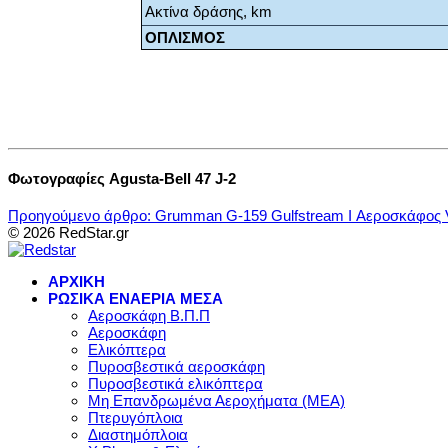
Ακτίνα δράσης, km
ΟΠΛΙΣΜΟΣ
Φωτογραφίες Agusta-Bell 47 J-2
Προηγούμενο άρθρο: Grumman G-159 Gulfstream I Αεροσκάφος
© 2026 RedStar.gr
ΑΡΧΙΚΗ
ΡΩΣΙΚΑ ΕΝΑΕΡΙΑ ΜΕΣΑ
Αεροσκάφη Β.Π.Π
Αεροσκάφη
Ελικόπτερα
Πυροσβεστικά αεροσκάφη
Πυροσβεστικά ελικόπτερα
Μη Επανδρωμένα Αεροχήματα (ΜΕΑ)
Πτερυγόπλοια
Διαστημόπλοια