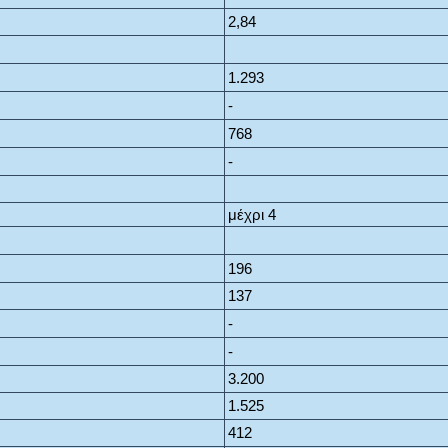
2,84
1.293
-
768
-
μέχρι 4
196
137
-
-
3.200
1.525
412