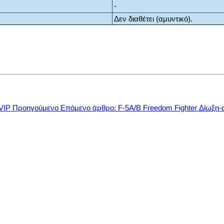
-
Δεν διαθέτει (αμυντικό).
 VIP
Προηγούμενο
Επόμενο άρθρο: F-5A/B Freedom Fighter Δίωξη-