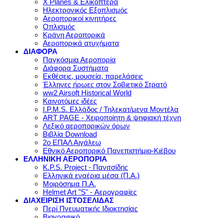
X Planes & Ελικόπτερα
Ηλεκτρονικός Εξοπλισμός
Αεροπορικοί κινητήρες
Οπλισμός
Κράνη Αεροπορικά
Αεροπορικά ατυχήματα
ΔΙΑΦΟΡΑ
Παγκόσμια Αεροπορία
Διάφορα Συστήματα
Εκθέσεις, μουσεία, παρελάσεις
Έλληνες ήρωες στον Σοβιετικό Στρατό
ww2 Airsoft Historical World
Καινοτόμες ιδέες
I.P.M.S. Ελλάδος / Τηλεκατ/μενα Μοντέλα
ART PAGE - Χειροποίητη & ψηφιακή τέχνη
Λεξικό αεροπορικών όρων
Βιβλία Download
2ο ΕΠΑΛ Αιγάλεω
Εθνικό Αεροπορικό Πανεπιστήμιο-Κιέβου
ΕΛΛΗΝΙΚΗ ΑΕΡΟΠΟΡΙΑ
K.P.S. Project - Πανιτσίδης
Ελληνικά εναέρια μέσα (Π.Α.)
Μοιρόσημα Π.Α.
Helmet Art "S" - Αερογραφίες
ΔΙΑΧΕΙΡΙΣΗ ΙΣΤΟΣΕΛΙΔΑΣ
Περί Πνευματικής Ιδιοκτησίας
Βιογραφικό