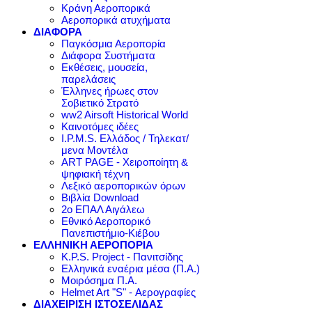
Κράνη Αεροπορικά
Αεροπορικά ατυχήματα
ΔΙΑΦΟΡΑ
Παγκόσμια Αεροπορία
Διάφορα Συστήματα
Εκθέσεις, μουσεία,
παρελάσεις
Έλληνες ήρωες στον
Σοβιετικό Στρατό
ww2 Airsoft Historical World
Καινοτόμες ιδέες
I.P.M.S. Ελλάδος / Τηλεκατ/
μενα Μοντέλα
ART PAGE - Χειροποίητη &
ψηφιακή τέχνη
Λεξικό αεροπορικών όρων
Βιβλία Download
2ο ΕΠΑΛ Αιγάλεω
Εθνικό Αεροπορικό
Πανεπιστήμιο-Κιέβου
ΕΛΛΗΝΙΚΗ ΑΕΡΟΠΟΡΙΑ
K.P.S. Project - Πανιτσίδης
Ελληνικά εναέρια μέσα (Π.Α.)
Μοιρόσημα Π.Α.
Helmet Art "S" - Αερογραφίες
ΔΙΑΧΕΙΡΙΣΗ ΙΣΤΟΣΕΛΙΔΑΣ