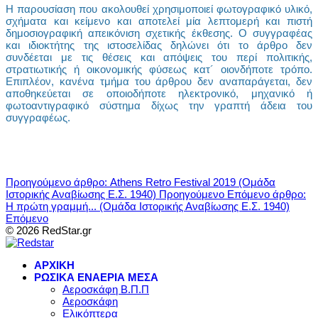
Η παρουσίαση που ακολουθεί χρησιμοποιεί φωτογραφικό υλικό,
σχήματα και κείμενο και αποτελεί μία λεπτομερή και πιστή
δημοσιογραφική απεικόνιση σχετικής έκθεσης. Ο συγγραφέας
και ιδιοκτήτης της ιστοσελίδας δηλώνει ότι το άρθρο δεν
συνδέεται με τις θέσεις και απόψεις του περί πολιτικής,
στρατιωτικής ή οικονομικής φύσεως κατ´ οιονδήποτε τρόπο.
Επιπλέον, κανένα τμήμα του άρθρου δεν αναπαράγεται, δεν
αποθηκεύεται σε οποιοδήποτε ηλεκτρονικό, μηχανικό ή
φωτοαντιγραφικό σύστημα δίχως την γραπτή άδεια του
συγγραφέως.
Προηγούμενο άρθρο: Athens Retro Festival 2019 (Ομάδα
Ιστορικής Αναβίωσης Ε.Σ. 1940)
Προηγούμενο
Επόμενο άρθρο:
Η πρώτη γραμμή... (Ομάδα Ιστορικής Αναβίωσης Ε.Σ. 1940)
Επόμενο
© 2026 RedStar.gr
ΑΡΧΙΚΗ
ΡΩΣΙΚΑ ΕΝΑΕΡΙΑ ΜΕΣΑ
Αεροσκάφη Β.Π.Π
Αεροσκάφη
Ελικόπτερα