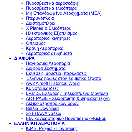
Πυροσβεστικά αεροσκάφη
Πυροσβεστικά ελικόπτερα
Μη Επανδρωμένα Αεροχήματα (ΜΕΑ)
Πτερυγόπλοια
Διαστημόπλοια
X Planes & Ελικόπτερα
Ηλεκτρονικός Εξοπλισμός
Αεροπορικοί κινητήρες
Οπλισμός
Κράνη Αεροπορικά
Αεροπορικά ατυχήματα
ΔΙΑΦΟΡΑ
Παγκόσμια Αεροπορία
Διάφορα Συστήματα
Εκθέσεις, μουσεία, παρελάσεις
Έλληνες ήρωες στον Σοβιετικό Στρατό
ww2 Airsoft Historical World
Καινοτόμες ιδέες
I.P.M.S. Ελλάδος / Τηλεκατ/μενα Μοντέλα
ART PAGE - Χειροποίητη & ψηφιακή τέχνη
Λεξικό αεροπορικών όρων
Βιβλία Download
2ο ΕΠΑΛ Αιγάλεω
Εθνικό Αεροπορικό Πανεπιστήμιο-Κιέβου
ΕΛΛΗΝΙΚΗ ΑΕΡΟΠΟΡΙΑ
K.P.S. Project - Πανιτσίδης