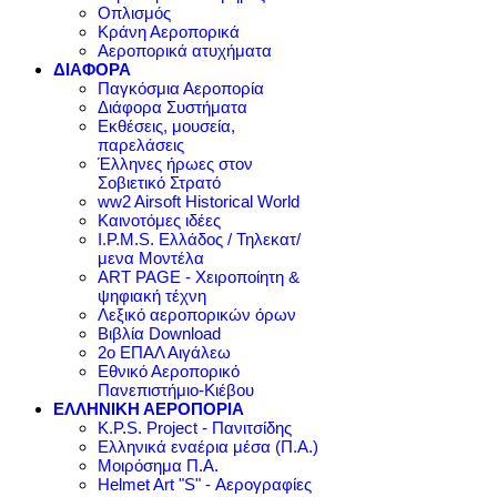
Οπλισμός
Κράνη Αεροπορικά
Αεροπορικά ατυχήματα
ΔΙΑΦΟΡΑ
Παγκόσμια Αεροπορία
Διάφορα Συστήματα
Εκθέσεις, μουσεία,
παρελάσεις
Έλληνες ήρωες στον
Σοβιετικό Στρατό
ww2 Airsoft Historical World
Καινοτόμες ιδέες
I.P.M.S. Ελλάδος / Τηλεκατ/
μενα Μοντέλα
ART PAGE - Χειροποίητη &
ψηφιακή τέχνη
Λεξικό αεροπορικών όρων
Βιβλία Download
2ο ΕΠΑΛ Αιγάλεω
Εθνικό Αεροπορικό
Πανεπιστήμιο-Κιέβου
ΕΛΛΗΝΙΚΗ ΑΕΡΟΠΟΡΙΑ
K.P.S. Project - Πανιτσίδης
Ελληνικά εναέρια μέσα (Π.Α.)
Μοιρόσημα Π.Α.
Helmet Art "S" - Αερογραφίες