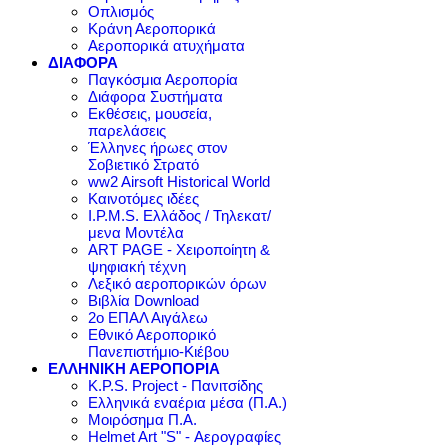
Οπλισμός
Κράνη Αεροπορικά
Αεροπορικά ατυχήματα
ΔΙΑΦΟΡΑ
Παγκόσμια Αεροπορία
Διάφορα Συστήματα
Εκθέσεις, μουσεία,
παρελάσεις
Έλληνες ήρωες στον
Σοβιετικό Στρατό
ww2 Airsoft Historical World
Καινοτόμες ιδέες
I.P.M.S. Ελλάδος / Τηλεκατ/
μενα Μοντέλα
ART PAGE - Χειροποίητη &
ψηφιακή τέχνη
Λεξικό αεροπορικών όρων
Βιβλία Download
2ο ΕΠΑΛ Αιγάλεω
Εθνικό Αεροπορικό
Πανεπιστήμιο-Κιέβου
ΕΛΛΗΝΙΚΗ ΑΕΡΟΠΟΡΙΑ
K.P.S. Project - Πανιτσίδης
Ελληνικά εναέρια μέσα (Π.Α.)
Μοιρόσημα Π.Α.
Helmet Art "S" - Αερογραφίες