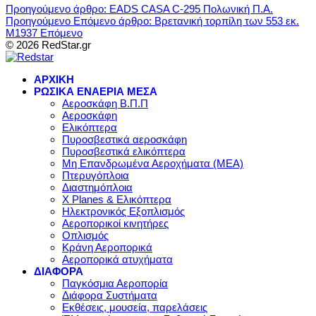
Προηγούμενο άρθρο: EADS CASA C-295 Πολωνική Π.Α.
Προηγούμενο
Επόμενο άρθρο: Βρετανική τορπίλη των 553 εκ.
M1937
Επόμενο
© 2026 RedStar.gr
ΑΡΧΙΚΗ
ΡΩΣΙΚΑ ΕΝΑΕΡΙΑ ΜΕΣΑ
Αεροσκάφη Β.Π.Π
Αεροσκάφη
Ελικόπτερα
Πυροσβεστικά αεροσκάφη
Πυροσβεστικά ελικόπτερα
Μη Επανδρωμένα Αεροχήματα (ΜΕΑ)
Πτερυγόπλοια
Διαστημόπλοια
X Planes & Ελικόπτερα
Ηλεκτρονικός Εξοπλισμός
Αεροπορικοί κινητήρες
Οπλισμός
Κράνη Αεροπορικά
Αεροπορικά ατυχήματα
ΔΙΑΦΟΡΑ
Παγκόσμια Αεροπορία
Διάφορα Συστήματα
Εκθέσεις, μουσεία, παρελάσεις