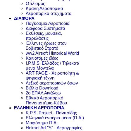
Οπλισμός
Κράνη Αεροπορικά
Αεροπορικά ατυχήματα
ΔΙΑΦΟΡΑ
Παγκόσμια Αεροπορία
Διάφορα Συστήματα
Εκθέσεις, μουσεία,
παρελάσεις
Έλληνες ήρωες στον
Σοβιετικό Στρατό
ww2 Airsoft Historical World
Καινοτόμες ιδέες
I.P.M.S. Ελλάδος / Τηλεκατ/
μενα Μοντέλα
ART PAGE - Χειροποίητη &
ψηφιακή τέχνη
Λεξικό αεροπορικών όρων
Βιβλία Download
2ο ΕΠΑΛ Αιγάλεω
Εθνικό Αεροπορικό
Πανεπιστήμιο-Κιέβου
ΕΛΛΗΝΙΚΗ ΑΕΡΟΠΟΡΙΑ
K.P.S. Project - Πανιτσίδης
Ελληνικά εναέρια μέσα (Π.Α.)
Μοιρόσημα Π.Α.
Helmet Art "S" - Αερογραφίες