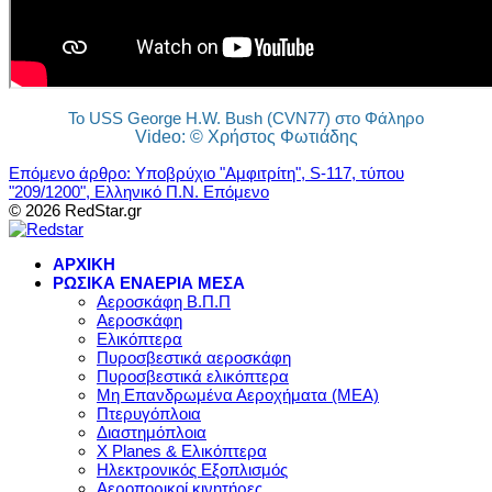
Το USS George H.W. Bush (CVN77) στο Φάληρο
Video: © Χρήστος Φωτιάδης
Επόμενο άρθρο: Υποβρύχιο "Αμφιτρίτη", S-117, τύπου
"209/1200", Ελληνικό Π.N.
Επόμενο
© 2026 RedStar.gr
ΑΡΧΙΚΗ
ΡΩΣΙΚΑ ΕΝΑΕΡΙΑ ΜΕΣΑ
Αεροσκάφη Β.Π.Π
Αεροσκάφη
Ελικόπτερα
Πυροσβεστικά αεροσκάφη
Πυροσβεστικά ελικόπτερα
Μη Επανδρωμένα Αεροχήματα (ΜΕΑ)
Πτερυγόπλοια
Διαστημόπλοια
X Planes & Ελικόπτερα
Ηλεκτρονικός Εξοπλισμός
Αεροπορικοί κινητήρες