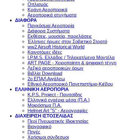
Οπλισμός
Κράνη Αεροπορικά
Αεροπορικά ατυχήματα
ΔΙΑΦΟΡΑ
Παγκόσμια Αεροπορία
Διάφορα Συστήματα
Εκθέσεις, μουσεία, παρελάσεις
Έλληνες ήρωες στον Σοβιετικό Στρατό
ww2 Airsoft Historical World
Καινοτόμες ιδέες
I.P.M.S. Ελλάδος / Τηλεκατ/μενα Μοντέλα
ART PAGE - Χειροποίητη & ψηφιακή τέχνη
Λεξικό αεροπορικών όρων
Βιβλία Download
2ο ΕΠΑΛ Αιγάλεω
Εθνικό Αεροπορικό Πανεπιστήμιο-Κιέβου
ΕΛΛΗΝΙΚΗ ΑΕΡΟΠΟΡΙΑ
K.P.S. Project - Πανιτσίδης
Ελληνικά εναέρια μέσα (Π.Α.)
Μοιρόσημα Π.Α.
Helmet Art "S" - Αερογραφίες
ΔΙΑΧΕΙΡΙΣΗ ΙΣΤΟΣΕΛΙΔΑΣ
Περί Πνευματικής Ιδιοκτησίας
Βιογραφικό
Πηγές
Χρήσιμοι σύνδεσμοι