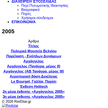
ΔΙΑΧΕΙΡΙΣΗ ΙΣΤΟΣΕΛΙΔΑΣ
Περί Πνευματικής Ιδιοκτησίας
Βιογραφικό
Πηγές
Χρήσιμοι σύνδεσμοι
ΕΠΙΚΟΙΝΩΝΙΑ
2005
Άρθρα
Τίτλος
Πολεμικό Μουσείο Βελγίου
Παρέλαση - Ενόπλων Δυνάμεων
Αρχάγγελος
Αρχάγγελος (Τανάγρα, μέρος ΙΙ)
Αρχάγγελος (ΑΒ Τανάγρα, μέρος ΙΙΙ)
Αεροπορική βάση Δεκέλειας
Le Bourget, Γαλλία, Παρίσι
Έκθεση Helitech
2η μέρα έκθεσης «Αρχάγγελος 2005»
3η μέρα έκθεσης «Αρχάγγελος 2005»
© 2026 RedStar.gr