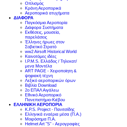
Οπλισμός
Κράνη Αεροπορικά
Αεροπορικά ατυχήματα
ΔΙΑΦΟΡΑ
Παγκόσμια Αεροπορία
Διάφορα Συστήματα
Εκθέσεις, μουσεία,
παρελάσεις
Έλληνες ήρωες στον
Σοβιετικό Στρατό
ww2 Airsoft Historical World
Καινοτόμες ιδέες
I.P.M.S. Ελλάδος / Τηλεκατ/
μενα Μοντέλα
ART PAGE - Χειροποίητη &
ψηφιακή τέχνη
Λεξικό αεροπορικών όρων
Βιβλία Download
2ο ΕΠΑΛ Αιγάλεω
Εθνικό Αεροπορικό
Πανεπιστήμιο-Κιέβου
ΕΛΛΗΝΙΚΗ ΑΕΡΟΠΟΡΙΑ
K.P.S. Project - Πανιτσίδης
Ελληνικά εναέρια μέσα (Π.Α.)
Μοιρόσημα Π.Α.
Helmet Art "S" - Αερογραφίες