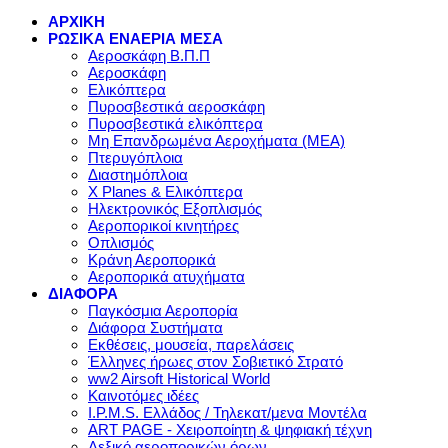
ΑΡΧΙΚΗ
ΡΩΣΙΚΑ ΕΝΑΕΡΙΑ ΜΕΣΑ
Αεροσκάφη Β.Π.Π
Αεροσκάφη
Ελικόπτερα
Πυροσβεστικά αεροσκάφη
Πυροσβεστικά ελικόπτερα
Μη Επανδρωμένα Αεροχήματα (ΜΕΑ)
Πτερυγόπλοια
Διαστημόπλοια
X Planes & Ελικόπτερα
Ηλεκτρονικός Εξοπλισμός
Αεροπορικοί κινητήρες
Οπλισμός
Κράνη Αεροπορικά
Αεροπορικά ατυχήματα
ΔΙΑΦΟΡΑ
Παγκόσμια Αεροπορία
Διάφορα Συστήματα
Εκθέσεις, μουσεία, παρελάσεις
Έλληνες ήρωες στον Σοβιετικό Στρατό
ww2 Airsoft Historical World
Καινοτόμες ιδέες
I.P.M.S. Ελλάδος / Τηλεκατ/μενα Μοντέλα
ART PAGE - Χειροποίητη & ψηφιακή τέχνη
Λεξικό αεροπορικών όρων