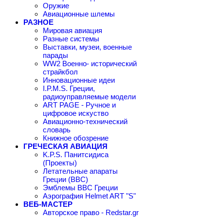
Оружие
Авиационные шлемы
РАЗНОЕ
Мировая авиация
Разные системы
Выставки, музеи, военные
парады
WW2 Военно- исторический
страйкбол
Инновационные идеи
I.P.M.S. Греции,
радиоуправляемые модели
ART PAGE - Ручное и
цифровое искуство
Авиационно-технический
словарь
Книжное обозрение
ГРЕЧЕСКАЯ АВИАЦИЯ
K.P.S. Панитсидиса
(Проекты)
Летательные апараты
Греции (ВВС)
Эмблемы ВВС Греции
Аэрография Helmet ART "S"
ВЕБ-МАСТЕР
Авторское право - Redstar.gr