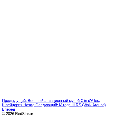
Предыдущий: Военный авиационный музей Clin d'Ailes,
Швейцария
Назад
Следующий: Mirage III RS (Walk Around)
Вперед
© 2026 RedStar.gr