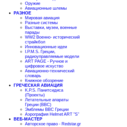
Оружие
Авиационные шлемы
РАЗНОЕ
Мировая авиация
Разные системы
Выставки, музеи, военные
парады
WW2 Военно- исторический
страйкбол
Инновационные идеи
I.P.M.S. Греции,
радиоуправляемые модели
ART PAGE - Ручное и
цифровое искуство
Авиационно-технический
словарь
Книжное обозрение
ГРЕЧЕСКАЯ АВИАЦИЯ
K.P.S. Панитсидиса
(Проекты)
Летательные апараты
Греции (ВВС)
Эмблемы ВВС Греции
Аэрография Helmet ART "S"
ВЕБ-МАСТЕР
Авторское право - Redstar.gr