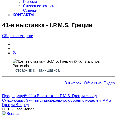
Резюме
Список источников
Ссылки
КОНТАКТЫ
41-я выставка - I.P.M.S. Греции
Сборные модели
Фотоархив К. Паницидиса
В цифрах
Объектив
Видео
Предыдущий: 44-я Выставка - I.P.M.S. Греции
Назад
Следующий: 37-я выставка-конкурс сборных моделей IPMS
Греции
Вперед
© 2026 RedStar.gr