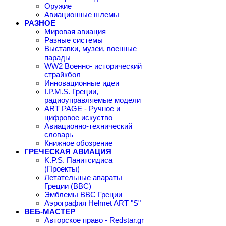
Оружие
Авиационные шлемы
РАЗНОЕ
Мировая авиация
Разные системы
Выставки, музеи, военные
парады
WW2 Военно- исторический
страйкбол
Инновационные идеи
I.P.M.S. Греции,
радиоуправляемые модели
ART PAGE - Ручное и
цифровое искуство
Авиационно-технический
словарь
Книжное обозрение
ГРЕЧЕСКАЯ АВИАЦИЯ
K.P.S. Панитсидиса
(Проекты)
Летательные апараты
Греции (ВВС)
Эмблемы ВВС Греции
Аэрография Helmet ART "S"
ВЕБ-МАСТЕР
Авторское право - Redstar.gr