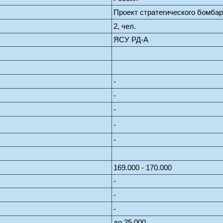
Проект стратегического бомба
2, чел.
ЯСУ РД-А
-
-
-
-
-
169.000 - 170.000
-
-
-
до 25.000