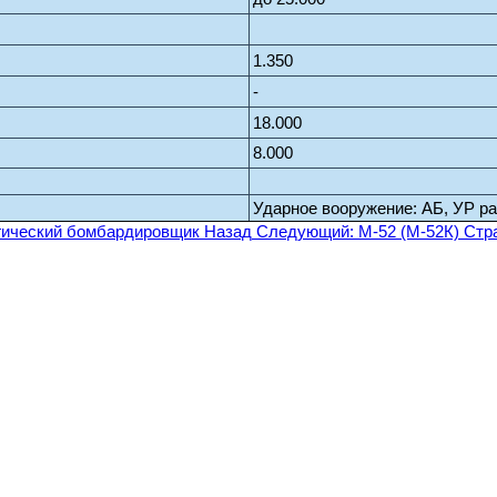
1.350
-
18.000
8.000
Ударное вооружение: АБ, УР ра
егический бомбардировщик
Назад
Следующий: М-52 (М-52К) Стр