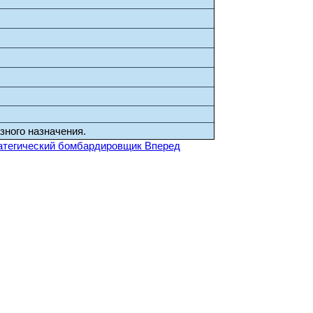
зного назначения.
атегический бомбардировщик
Вперед