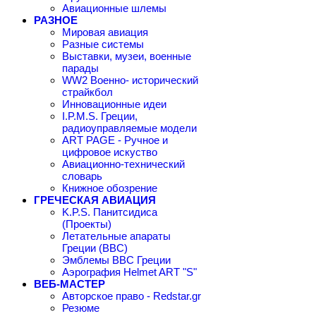
Авиационные шлемы
РАЗНОЕ
Мировая авиация
Разные системы
Выставки, музеи, военные
парады
WW2 Военно- исторический
страйкбол
Инновационные идеи
I.P.M.S. Греции,
радиоуправляемые модели
ART PAGE - Ручное и
цифровое искуство
Авиационно-технический
словарь
Книжное обозрение
ГРЕЧЕСКАЯ АВИАЦИЯ
K.P.S. Панитсидиса
(Проекты)
Летательные апараты
Греции (ВВС)
Эмблемы ВВС Греции
Аэрография Helmet ART "S"
ВЕБ-МАСТЕР
Авторское право - Redstar.gr
Резюме