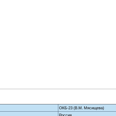
ОКБ-23 (В.М. Мясищева)
Россия