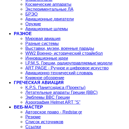
Космические аппараты
Экспериментальные ЛА
БРЭО
Авиационные двигатели
Оружие
Авиационные шлемы
РАЗНОЕ
Мировая авиация
Разные системы
Выставки, музеи, военные парады
WW2 Военно- исторический страйкбол
Инновационные идеи
I.P.M.S. Греции, радиоуправляемые модели
ART PAGE - Ручное и цифровое искуство
Авиационно-технический словарь
Книжное обозрение
ГРЕЧЕСКАЯ АВИАЦИЯ
K.P.S. Панитсидиса (Проекты)
Летательные апараты Греции (ВВС)
Эмблемы ВВС Греции
Аэрография Helmet ART "S"
ВЕБ-МАСТЕР
Авторское право - Redstar.gr
Резюме
Список источников
Ссылки