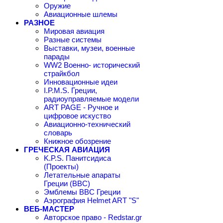
Оружие
Авиационные шлемы
РАЗНОЕ
Мировая авиация
Разные системы
Выставки, музеи, военные
парады
WW2 Военно- исторический
страйкбол
Инновационные идеи
I.P.M.S. Греции,
радиоуправляемые модели
ART PAGE - Ручное и
цифровое искуство
Авиационно-технический
словарь
Книжное обозрение
ГРЕЧЕСКАЯ АВИАЦИЯ
K.P.S. Панитсидиса
(Проекты)
Летательные апараты
Греции (ВВС)
Эмблемы ВВС Греции
Аэрография Helmet ART "S"
ВЕБ-МАСТЕР
Авторское право - Redstar.gr