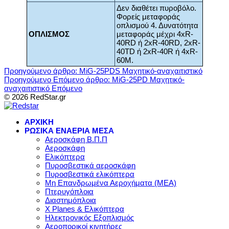
Δεν διαθέτει πυροβόλο.
Φορείς μεταφοράς
οπλισμού 4. Δυνατότητα
ΟΠΛΙΣΜΟΣ
μεταφοράς μέχρι 4xR-
40RD ή 2xR-40RD, 2xR-
40TD ή 2xR-40R ή 4xR-
60M.
Προηγούμενο άρθρο: MiG-25PDS Μαχητικό-αναχαιτιστικό
Προηγούμενο
Επόμενο άρθρο: MiG-25PD Μαχητικό-
αναχαιτιστικό
Επόμενο
© 2026 RedStar.gr
ΑΡΧΙΚΗ
ΡΩΣΙΚΑ ΕΝΑΕΡΙΑ ΜΕΣΑ
Αεροσκάφη Β.Π.Π
Αεροσκάφη
Ελικόπτερα
Πυροσβεστικά αεροσκάφη
Πυροσβεστικά ελικόπτερα
Μη Επανδρωμένα Αεροχήματα (ΜΕΑ)
Πτερυγόπλοια
Διαστημόπλοια
X Planes & Ελικόπτερα
Ηλεκτρονικός Εξοπλισμός
Αεροπορικοί κινητήρες