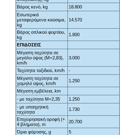
Βάρος κενό, kg
18.800
Εσωτερικά
μεταφερόμενα καύσιμα,
14.570
kg
Βάρος οπλικού φορτίου,
1.800
kg
ΕΠΙΔΟΣΕΙΣ
Μέγιστη ταχύτητα σε
μεγάλο ύψος (Μ=2,83),
3.000
km/h
Ταχύτητα ταξιδιού, km/h
-
Μέγιστη ταχύτητα σε
1.250
χαμηλό ύψος, km/h
Μέγιστη εμβέλεια, km
- με ταχύτητα Μ=2,35
1.250
- με υποηχητική
1.730
ταχύτητα
Επιχειρησιακή οροφή (+
20.700
4 βλήματα), m
Όρια φόρτισης, g
5