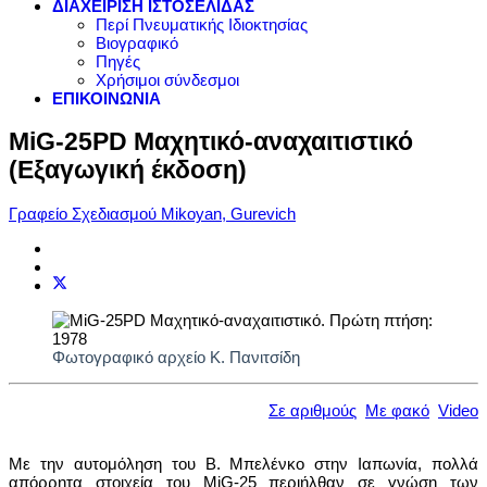
ΔΙΑΧΕΙΡΙΣΗ ΙΣΤΟΣΕΛΙΔΑΣ
Περί Πνευματικής Ιδιοκτησίας
Βιογραφικό
Πηγές
Χρήσιμοι σύνδεσμοι
ΕΠΙΚΟΙΝΩΝΙΑ
MiG-25PD Μαχητικό-αναχαιτιστικό
(Εξαγωγική έκδοση)
Γραφείο Σχεδιασμού Mikoyan, Gurevich
Φωτογραφικό αρχείο Κ. Πανιτσίδη
Σε αριθμούς
Με φακό
Video
Με την αυτομόληση του Β. Μπελένκο στην Ιαπωνία, πολλά
απόρρητα στοιχεία του MiG-25 περιήλθαν σε γνώση των