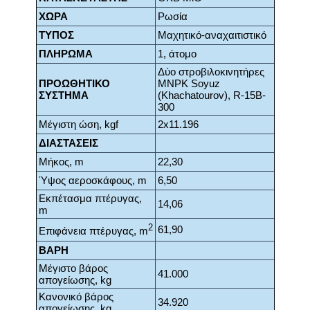
ΧΩΡΑ
Ρωσία
ΤΥΠΟΣ
Μαχητικό-αναχαιτιστικό
ΠΛΗΡΩΜΑ
1, άτομο
Δύο στροβιλοκινητήρες
ΠΡΟΩΘΗΤΙΚΟ
MNPK Soyuz
ΣΥΣΤΗΜΑ
(Khachatourov), R-15B-
300
Μέγιστη ώση, kgf
2x11.196
ΔΙΑΣΤΑΣΕΙΣ
Μήκος, m
22,30
Ύψος αεροσκάφους, m
6,50
Εκπέτασμα πτέρυγας,
14,06
m
2
61,90
Επιφάνεια πτέρυγας, m
ΒΑΡΗ
Μέγιστο βάρος
41.000
απογείωσης, kg
Κανονικό βάρος
34.920
απογείωσης, kg