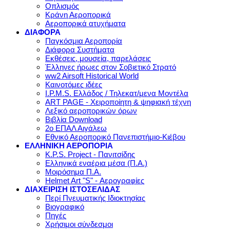
Οπλισμός
Κράνη Αεροπορικά
Αεροπορικά ατυχήματα
ΔΙΑΦΟΡΑ
Παγκόσμια Αεροπορία
Διάφορα Συστήματα
Εκθέσεις, μουσεία, παρελάσεις
Έλληνες ήρωες στον Σοβιετικό Στρατό
ww2 Airsoft Historical World
Καινοτόμες ιδέες
I.P.M.S. Ελλάδος / Τηλεκατ/μενα Μοντέλα
ART PAGE - Χειροποίητη & ψηφιακή τέχνη
Λεξικό αεροπορικών όρων
Βιβλία Download
2ο ΕΠΑΛ Αιγάλεω
Εθνικό Αεροπορικό Πανεπιστήμιο-Κιέβου
ΕΛΛΗΝΙΚΗ ΑΕΡΟΠΟΡΙΑ
K.P.S. Project - Πανιτσίδης
Ελληνικά εναέρια μέσα (Π.Α.)
Μοιρόσημα Π.Α.
Helmet Art "S" - Αερογραφίες
ΔΙΑΧΕΙΡΙΣΗ ΙΣΤΟΣΕΛΙΔΑΣ
Περί Πνευματικής Ιδιοκτησίας
Βιογραφικό
Πηγές
Χρήσιμοι σύνδεσμοι