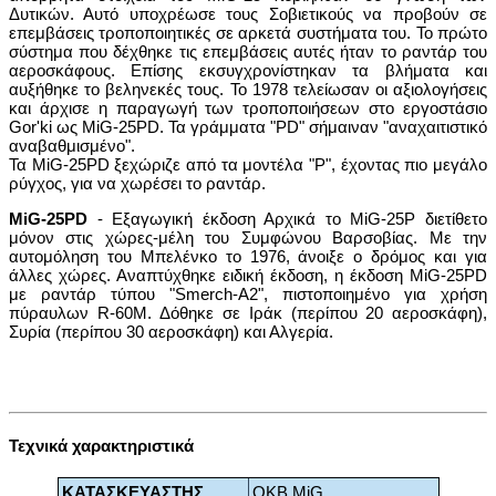
Δυτικών. Αυτό υποχρέωσε τους Σοβιετικούς να προβούν σε
επεμβάσεις τροποποιητικές σε αρκετά συστήματα του. Το πρώτο
σύστημα που δέχθηκε τις επεμβάσεις αυτές ήταν το ραντάρ του
αεροσκάφους. Επίσης εκσυγχρονίστηκαν τα βλήματα και
αυξήθηκε το βεληνεκές τους. Το 1978 τελείωσαν οι αξιολογήσεις
και άρχισε η παραγωγή των τροποποιήσεων στο εργοστάσιο
Gor'ki ως MiG-25PD. Τα γράμματα "PD" σήμαιναν "αναχαιτιστικό
αναβαθμισμένο".
Τα MiG-25PD ξεχώριζε από τα μοντέλα "Ρ", έχοντας πιο μεγάλο
ρύγχος, για να χωρέσει το ραντάρ.
MiG-25PD
- Εξαγωγική έκδοση Αρχικά το MiG-25P διετίθετο
μόνον στις χώρες-μέλη του Συμφώνου Βαρσοβίας. Με την
αυτομόληση του Μπελένκο το 1976, άνοιξε ο δρόμος και για
άλλες χώρες. Αναπτύχθηκε ειδική έκδοση, η έκδοση MiG-25PD
με ραντάρ τύπου "Smerch-A2", πιστοποιημένο για χρήση
πύραυλων R-60M. Δόθηκε σε Ιράκ (περίπου 20 αεροσκάφη),
Συρία (περίπου 30 αεροσκάφη) και Αλγερία.
Τεχνικά χαρακτηριστικά
ΚΑΤΑΣΚΕΥΑΣΤΗΣ
OKB MiG