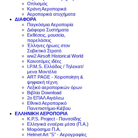
Οπλισμός
Κράνη Αεροπορικά
Αεροπορικά ατυχήματα
ΔΙΑΦΟΡΑ
Παγκόσμια Αεροπορία
Διάφορα Συστήματα
Εκθέσεις, μουσεία,
παρελάσεις
Έλληνες ήρωες στον
Σοβιετικό Στρατό
ww2 Airsoft Historical World
Καινοτόμες ιδέες
I.P.M.S. Ελλάδος / Τηλεκατ/
μενα Μοντέλα
ART PAGE - Χειροποίητη &
ψηφιακή τέχνη
Λεξικό αεροπορικών όρων
Βιβλία Download
2ο ΕΠΑΛ Αιγάλεω
Εθνικό Αεροπορικό
Πανεπιστήμιο-Κιέβου
ΕΛΛΗΝΙΚΗ ΑΕΡΟΠΟΡΙΑ
K.P.S. Project - Πανιτσίδης
Ελληνικά εναέρια μέσα (Π.Α.)
Μοιρόσημα Π.Α.
Helmet Art "S" - Αερογραφίες