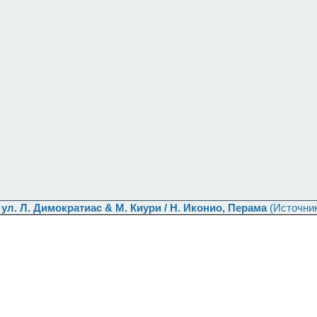
ул. Л. Димократиас & M. Киури / Н. Иконио, Перама
(Источни