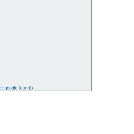
к
: google (earth)
)