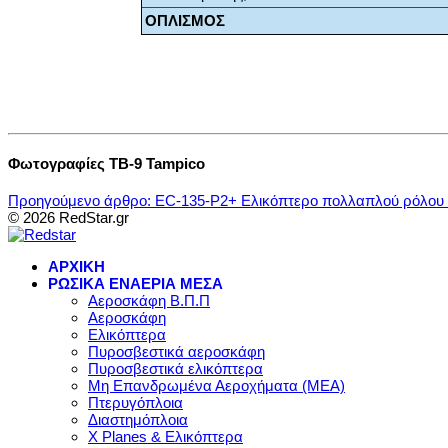
ΟΠΛΙΣΜΟΣ
Φωτογραφίες TB-9 Tampico
Προηγούμενο άρθρο: EC-135-P2+ Ελικόπτερο πολλαπλού ρόλου
© 2026 RedStar.gr
ΑΡΧΙΚΗ
ΡΩΣΙΚΑ ΕΝΑΕΡΙΑ ΜΕΣΑ
Αεροσκάφη Β.Π.Π
Αεροσκάφη
Ελικόπτερα
Πυροσβεστικά αεροσκάφη
Πυροσβεστικά ελικόπτερα
Μη Επανδρωμένα Αεροχήματα (ΜΕΑ)
Πτερυγόπλοια
Διαστημόπλοια
X Planes & Ελικόπτερα