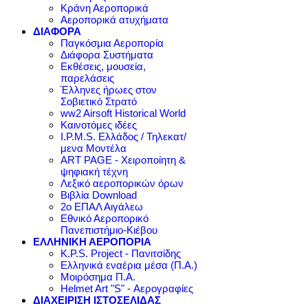
Κράνη Αεροπορικά
Αεροπορικά ατυχήματα
ΔΙΑΦΟΡΑ
Παγκόσμια Αεροπορία
Διάφορα Συστήματα
Εκθέσεις, μουσεία,
παρελάσεις
Έλληνες ήρωες στον
Σοβιετικό Στρατό
ww2 Airsoft Historical World
Καινοτόμες ιδέες
I.P.M.S. Ελλάδος / Τηλεκατ/
μενα Μοντέλα
ART PAGE - Χειροποίητη &
ψηφιακή τέχνη
Λεξικό αεροπορικών όρων
Βιβλία Download
2ο ΕΠΑΛ Αιγάλεω
Εθνικό Αεροπορικό
Πανεπιστήμιο-Κιέβου
ΕΛΛΗΝΙΚΗ ΑΕΡΟΠΟΡΙΑ
K.P.S. Project - Πανιτσίδης
Ελληνικά εναέρια μέσα (Π.Α.)
Μοιρόσημα Π.Α.
Helmet Art "S" - Αερογραφίες
ΔΙΑΧΕΙΡΙΣΗ ΙΣΤΟΣΕΛΙΔΑΣ