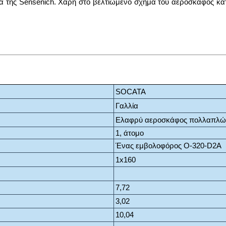
α της Sensenich. Χάρη στο βελτιωμένο σχήμα του αεροσκάφος κα
SOCATA
Γαλλία
Ελαφρύ αεροσκάφος πολλαπλώ
1, άτομο
Ένας εμβολοφόρος
O-320-D2A
1x160
7,72
3,02
10,04