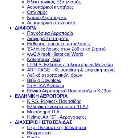
Ηλεκτρονικός Εξοπλισμός
Αεροπορικοί κινητήρες
Οπλισμός
Κράνη Αεροπορικά
Αεροπορικά ατυχήματα
ΔΙΑΦΟΡΑ
Παγκόσμια Αεροπορία
Διάφορα Συστήματα
Εκθέσεις, μουσεία, παρελάσεις
Έλληνες ήρωες στον Σοβιετικό Στρατό
ww2 Airsoft Historical World
Καινοτόμες ιδέες
I.P.M.S. Ελλάδος / Τηλεκατ/μενα Μοντέλα
ART PAGE - Χειροποίητη & ψηφιακή τέχνη
Λεξικό αεροπορικών όρων
Βιβλία Download
2ο ΕΠΑΛ Αιγάλεω
Εθνικό Αεροπορικό Πανεπιστήμιο-Κιέβου
ΕΛΛΗΝΙΚΗ ΑΕΡΟΠΟΡΙΑ
K.P.S. Project - Πανιτσίδης
Ελληνικά εναέρια μέσα (Π.Α.)
Μοιρόσημα Π.Α.
Helmet Art "S" - Αερογραφίες
ΔΙΑΧΕΙΡΙΣΗ ΙΣΤΟΣΕΛΙΔΑΣ
Περί Πνευματικής Ιδιοκτησίας
Βιογραφικό
Πηγές