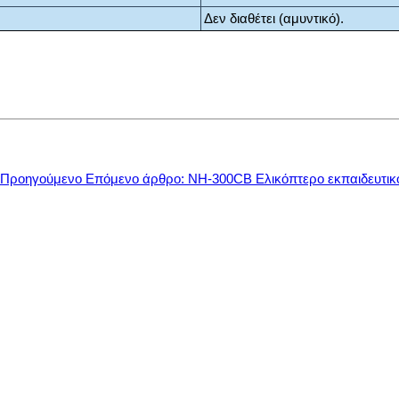
Δεν διαθέτει (αμυντικό).
Προηγούμενο
Επόμενο άρθρο: NH-300CB Ελικόπτερο εκπαιδευτι