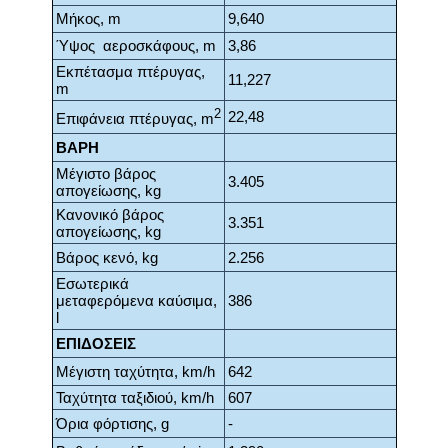
Μήκος, m
9,640
Ύψος αεροσκάφους, m
3,86
Εκπέτασμα πτέρυγας,
11,227
m
2
22,48
Επιφάνεια πτέρυγας, m
ΒΑΡΗ
Μέγιστο βάρος
3.405
απογείωσης, kg
Κανονικό βάρος
3.351
απογείωσης, kg
Βάρος κενό, kg
2.256
Εσωτερικά
μεταφερόμενα καύσιμα,
386
l
ΕΠΙΔΟΣΕΙΣ
Μέγιστη ταχύτητα, km/h
642
Ταχύτητα ταξιδιού, km/h
607
Όρια φόρτισης, g
-