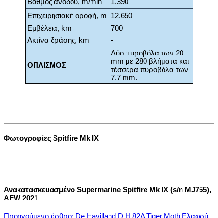
Βαθμός ανόδου, m/min
1.390
Επιχειρησιακή οροφή, m
12.650
Εμβέλεια, km
700
Ακτίνα δράσης, km
-
Δύο πυροβόλα των 20
mm με 280 βλήματα και
ΟΠΛΙΣΜΟΣ
τέσσερα πυροβόλα των
7.7 mm.
Φωτογραφίες Spitfire Mk IX
Ανακατασκευασμένο Supermarine Spitfire Mk IX (s/n MJ755),
AFW 2021
Προηγούμενο άρθρο: De Havilland D.H.82A Tiger Moth Ελαφρύ