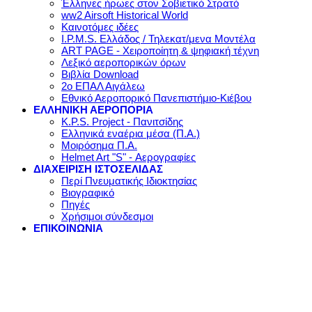
Έλληνες ήρωες στον Σοβιετικό Στρατό
ww2 Airsoft Historical World
Καινοτόμες ιδέες
I.P.M.S. Ελλάδος / Τηλεκατ/μενα Μοντέλα
ART PAGE - Χειροποίητη & ψηφιακή τέχνη
Λεξικό αεροπορικών όρων
Βιβλία Download
2ο ΕΠΑΛ Αιγάλεω
Εθνικό Αεροπορικό Πανεπιστήμιο-Κιέβου
ΕΛΛΗΝΙΚΗ ΑΕΡΟΠΟΡΙΑ
K.P.S. Project - Πανιτσίδης
Ελληνικά εναέρια μέσα (Π.Α.)
Μοιρόσημα Π.Α.
Helmet Art "S" - Αερογραφίες
ΔΙΑΧΕΙΡΙΣΗ ΙΣΤΟΣΕΛΙΔΑΣ
Περί Πνευματικής Ιδιοκτησίας
Βιογραφικό
Πηγές
Χρήσιμοι σύνδεσμοι
ΕΠΙΚΟΙΝΩΝΙΑ