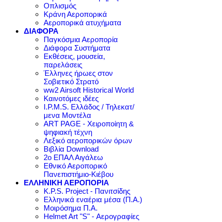
Οπλισμός
Κράνη Αεροπορικά
Αεροπορικά ατυχήματα
ΔΙΑΦΟΡΑ
Παγκόσμια Αεροπορία
Διάφορα Συστήματα
Εκθέσεις, μουσεία,
παρελάσεις
Έλληνες ήρωες στον
Σοβιετικό Στρατό
ww2 Airsoft Historical World
Καινοτόμες ιδέες
I.P.M.S. Ελλάδος / Τηλεκατ/
μενα Μοντέλα
ART PAGE - Χειροποίητη &
ψηφιακή τέχνη
Λεξικό αεροπορικών όρων
Βιβλία Download
2ο ΕΠΑΛ Αιγάλεω
Εθνικό Αεροπορικό
Πανεπιστήμιο-Κιέβου
ΕΛΛΗΝΙΚΗ ΑΕΡΟΠΟΡΙΑ
K.P.S. Project - Πανιτσίδης
Ελληνικά εναέρια μέσα (Π.Α.)
Μοιρόσημα Π.Α.
Helmet Art "S" - Αερογραφίες