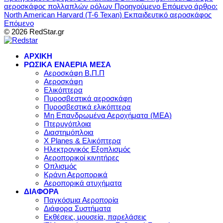
αεροσκάφος πολλαπλών ρόλων
Προηγούμενο
Επόμενο άρθρο:
North American Harvard (T-6 Texan) Εκπαιδευτικό αεροσκάφος
Επόμενο
© 2026 RedStar.gr
ΑΡΧΙΚΗ
ΡΩΣΙΚΑ ΕΝΑΕΡΙΑ ΜΕΣΑ
Αεροσκάφη Β.Π.Π
Αεροσκάφη
Ελικόπτερα
Πυροσβεστικά αεροσκάφη
Πυροσβεστικά ελικόπτερα
Μη Επανδρωμένα Αεροχήματα (ΜΕΑ)
Πτερυγόπλοια
Διαστημόπλοια
X Planes & Ελικόπτερα
Ηλεκτρονικός Εξοπλισμός
Αεροπορικοί κινητήρες
Οπλισμός
Κράνη Αεροπορικά
Αεροπορικά ατυχήματα
ΔΙΑΦΟΡΑ
Παγκόσμια Αεροπορία
Διάφορα Συστήματα
Εκθέσεις, μουσεία, παρελάσεις