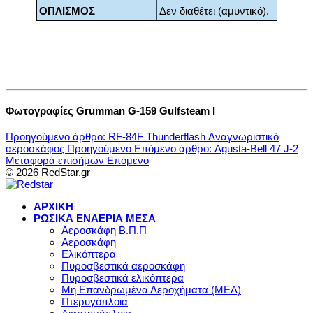
ΟΠΛΙΣΜΟΣ
Δεν διαθέτει (αμυντικό).
Φωτογραφίες Grumman G-159 Gulfsteam I
Προηγούμενο άρθρο: RF-84F Thunderflash Αναγνωριστικό
αεροσκάφος
Προηγούμενο
Επόμενο άρθρο: Agusta-Bell 47 J-2
Μεταφορά επισήμων
Επόμενο
© 2026 RedStar.gr
ΑΡΧΙΚΗ
ΡΩΣΙΚΑ ΕΝΑΕΡΙΑ ΜΕΣΑ
Αεροσκάφη Β.Π.Π
Αεροσκάφη
Ελικόπτερα
Πυροσβεστικά αεροσκάφη
Πυροσβεστικά ελικόπτερα
Μη Επανδρωμένα Αεροχήματα (ΜΕΑ)
Πτερυγόπλοια