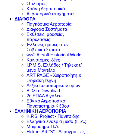
Οπλισμός
Κράνη Αεροπορικά
Αεροπορικά ατυχήματα
ΔΙΑΦΟΡΑ
Παγκόσμια Αεροπορία
Διάφορα Συστήματα
Εκθέσεις, μουσεία,
παρελάσεις
Έλληνες ήρωες στον
Σοβιετικό Στρατό
ww2 Airsoft Historical World
Καινοτόμες ιδέες
I.P.M.S. Ελλάδος / Τηλεκατ/
μενα Μοντέλα
ART PAGE - Χειροποίητη &
ψηφιακή τέχνη
Λεξικό αεροπορικών όρων
Βιβλία Download
2ο ΕΠΑΛ Αιγάλεω
Εθνικό Αεροπορικό
Πανεπιστήμιο-Κιέβου
ΕΛΛΗΝΙΚΗ ΑΕΡΟΠΟΡΙΑ
K.P.S. Project - Πανιτσίδης
Ελληνικά εναέρια μέσα (Π.Α.)
Μοιρόσημα Π.Α.
Helmet Art "S" - Αερογραφίες