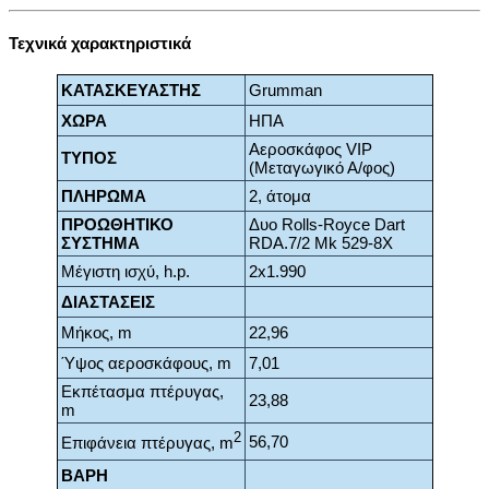
Τεχνικά χαρακτηριστικά
ΚΑΤΑΣΚΕΥΑΣΤΗΣ
Grumman
ΧΩΡΑ
ΗΠΑ
Αεροσκάφος VIP
ΤΥΠΟΣ
(Μεταγωγικό Α/φος)
ΠΛΗΡΩΜΑ
2, άτομα
ΠΡΟΩΘΗΤΙΚΟ
Δυο Rolls-Royce Dart
ΣΥΣΤΗΜΑ
RDA.7/2 Mk 529-8X
Μέγιστη ισχύ, h.p.
2x1.990
ΔΙΑΣΤΑΣΕΙΣ
Μήκος, m
22,96
Ύψος αεροσκάφους, m
7,01
Εκπέτασμα πτέρυγας,
23,88
m
2
56,70
Επιφάνεια πτέρυγας, m
ΒΑΡΗ