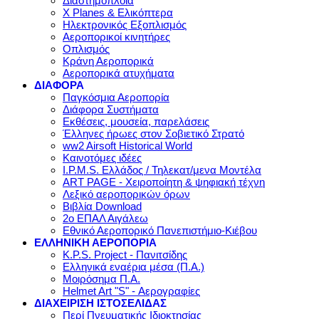
Διαστημόπλοια
X Planes & Ελικόπτερα
Ηλεκτρονικός Εξοπλισμός
Αεροπορικοί κινητήρες
Οπλισμός
Κράνη Αεροπορικά
Αεροπορικά ατυχήματα
ΔΙΑΦΟΡΑ
Παγκόσμια Αεροπορία
Διάφορα Συστήματα
Εκθέσεις, μουσεία, παρελάσεις
Έλληνες ήρωες στον Σοβιετικό Στρατό
ww2 Airsoft Historical World
Καινοτόμες ιδέες
I.P.M.S. Ελλάδος / Τηλεκατ/μενα Μοντέλα
ART PAGE - Χειροποίητη & ψηφιακή τέχνη
Λεξικό αεροπορικών όρων
Βιβλία Download
2ο ΕΠΑΛ Αιγάλεω
Εθνικό Αεροπορικό Πανεπιστήμιο-Κιέβου
ΕΛΛΗΝΙΚΗ ΑΕΡΟΠΟΡΙΑ
K.P.S. Project - Πανιτσίδης
Ελληνικά εναέρια μέσα (Π.Α.)
Μοιρόσημα Π.Α.
Helmet Art "S" - Αερογραφίες
ΔΙΑΧΕΙΡΙΣΗ ΙΣΤΟΣΕΛΙΔΑΣ
Περί Πνευματικής Ιδιοκτησίας