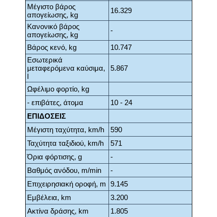
Μέγιστο βάρος
16.329
απογείωσης, kg
Κανονικό βάρος
-
απογείωσης, kg
Βάρος κενό, kg
10.747
Εσωτερικά
μεταφερόμενα καύσιμα,
5.867
l
Ωφέλιμο φορτίο, kg
- επιβάτες, άτομα
10 - 24
ΕΠΙΔΟΣΕΙΣ
Μέγιστη ταχύτητα, km/h
590
Ταχύτητα ταξιδιού, km/h
571
Όρια φόρτισης, g
-
Βαθμός ανόδου, m/min
-
Επιχειρησιακή οροφή, m
9.145
Εμβέλεια, km
3.200
Ακτίνα δράσης, km
1.805