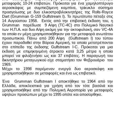
μεταφοράς 10-24 επιβατών. Πρόκειται για ένα χαμηλοπτέρυγο
αεροσκάφος με συμπιεζόμενη καμπίνα, τρίκυκλο σύστημα
προσγείωσης με δυο ελικοστροβιλοκινητήρες της Rolls-Royce
Dart (Grumman G-159 Gulfstream I). Το πρωτότυπο πέταξε στις
14 Αυγούστου 1958. Εκτός από την επιβατική έκδοση του, η
Grumman παρέδωσε 9 Α/φη (TC-4C) στο Πολεμικό Ναυτικό
των Η.Π.Α. και δυο Α/φη ακόμη για την ακτοφυλακή, σαν VC-4A
τα οποία εν μέρη χρησιμοποιήθηκαν για την μεταφορά ανωτάτου
προσωπικού. Πάνω από 200 Α/φη (Gulfstream I) του τύπου
έχουν παραδοθεί στην Βόρεια Αμερική, τα οποία μετατρέπονται
στο επίπεδο της έκδοσης Gulfstream I-C. Πρόκειται για μια
έκδοση με επιμηκηνμένη άτρακτο κατά 3,25 μέτρα η οποία
μπορεί να φιλοξενήσει ως και 37 επιβάτες. Η παραγωγή του
δικινητήριου μεταγωγικού είχε σταματήσει τον Φεβρουάριο του
1969.
Μέχρι το 1998 παρέμεναν ενεργά δυο αεροσκάφη και
χρησιμοποιήθηκαν σε μεταφορές και ένα ως επιβατικό.
Ένα Grumman Gulfstream Ι αποκτήθηκε το 1964 από την
Ελλάδα, αποκλειστικά για χρήση από τον τότε βασιλιά και
χρησιμοποιήθηκε από την Πολεμική Αεροπορία για μεταφορές
υψηλών προσώπων μέχρι το 1995 οπότε και αποσύρθηκε.