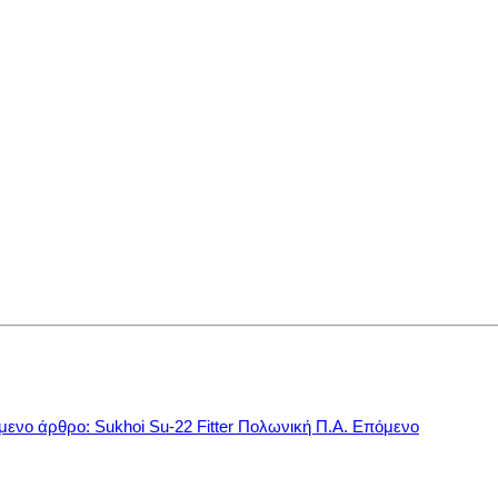
ενο άρθρο: Sukhoi Su-22 Fitter Πολωνική Π.Α.
Επόμενο