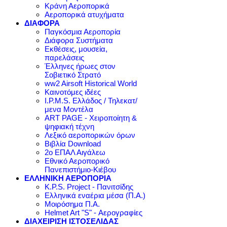
Κράνη Αεροπορικά
Αεροπορικά ατυχήματα
ΔΙΑΦΟΡΑ
Παγκόσμια Αεροπορία
Διάφορα Συστήματα
Εκθέσεις, μουσεία,
παρελάσεις
Έλληνες ήρωες στον
Σοβιετικό Στρατό
ww2 Airsoft Historical World
Καινοτόμες ιδέες
I.P.M.S. Ελλάδος / Τηλεκατ/
μενα Μοντέλα
ART PAGE - Χειροποίητη &
ψηφιακή τέχνη
Λεξικό αεροπορικών όρων
Βιβλία Download
2ο ΕΠΑΛ Αιγάλεω
Εθνικό Αεροπορικό
Πανεπιστήμιο-Κιέβου
ΕΛΛΗΝΙΚΗ ΑΕΡΟΠΟΡΙΑ
K.P.S. Project - Πανιτσίδης
Ελληνικά εναέρια μέσα (Π.Α.)
Μοιρόσημα Π.Α.
Helmet Art "S" - Αερογραφίες
ΔΙΑΧΕΙΡΙΣΗ ΙΣΤΟΣΕΛΙΔΑΣ