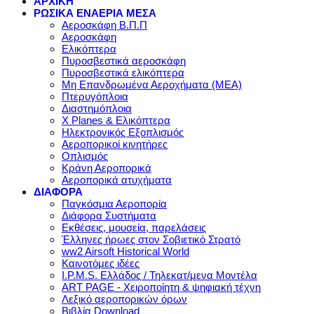
ΑΡΧΙΚΗ
ΡΩΣΙΚΑ ΕΝΑΕΡΙΑ ΜΕΣΑ
Αεροσκάφη Β.Π.Π
Αεροσκάφη
Ελικόπτερα
Πυροσβεστικά αεροσκάφη
Πυροσβεστικά ελικόπτερα
Μη Επανδρωμένα Αεροχήματα (ΜΕΑ)
Πτερυγόπλοια
Διαστημόπλοια
X Planes & Ελικόπτερα
Ηλεκτρονικός Εξοπλισμός
Αεροπορικοί κινητήρες
Οπλισμός
Κράνη Αεροπορικά
Αεροπορικά ατυχήματα
ΔΙΑΦΟΡΑ
Παγκόσμια Αεροπορία
Διάφορα Συστήματα
Εκθέσεις, μουσεία, παρελάσεις
Έλληνες ήρωες στον Σοβιετικό Στρατό
ww2 Airsoft Historical World
Καινοτόμες ιδέες
I.P.M.S. Ελλάδος / Τηλεκατ/μενα Μοντέλα
ART PAGE - Χειροποίητη & ψηφιακή τέχνη
Λεξικό αεροπορικών όρων
Βιβλία Download