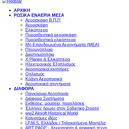
ΑΡΧΙΚΗ
ΡΩΣΙΚΑ ΕΝΑΕΡΙΑ ΜΕΣΑ
Αεροσκάφη Β.Π.Π
Αεροσκάφη
Ελικόπτερα
Πυροσβεστικά αεροσκάφη
Πυροσβεστικά ελικόπτερα
Μη Επανδρωμένα Αεροχήματα (ΜΕΑ)
Πτερυγόπλοια
Διαστημόπλοια
X Planes & Ελικόπτερα
Ηλεκτρονικός Εξοπλισμός
Αεροπορικοί κινητήρες
Οπλισμός
Κράνη Αεροπορικά
Αεροπορικά ατυχήματα
ΔΙΑΦΟΡΑ
Παγκόσμια Αεροπορία
Διάφορα Συστήματα
Εκθέσεις, μουσεία, παρελάσεις
Έλληνες ήρωες στον Σοβιετικό Στρατό
ww2 Airsoft Historical World
Καινοτόμες ιδέες
I.P.M.S. Ελλάδος / Τηλεκατ/μενα Μοντέλα
ART PAGE - Χειροποίητη & ψηφιακή τέχνη