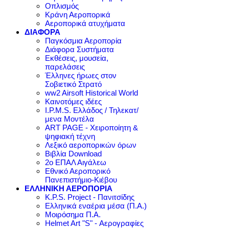
Οπλισμός
Κράνη Αεροπορικά
Αεροπορικά ατυχήματα
ΔΙΑΦΟΡΑ
Παγκόσμια Αεροπορία
Διάφορα Συστήματα
Εκθέσεις, μουσεία,
παρελάσεις
Έλληνες ήρωες στον
Σοβιετικό Στρατό
ww2 Airsoft Historical World
Καινοτόμες ιδέες
I.P.M.S. Ελλάδος / Τηλεκατ/
μενα Μοντέλα
ART PAGE - Χειροποίητη &
ψηφιακή τέχνη
Λεξικό αεροπορικών όρων
Βιβλία Download
2ο ΕΠΑΛ Αιγάλεω
Εθνικό Αεροπορικό
Πανεπιστήμιο-Κιέβου
ΕΛΛΗΝΙΚΗ ΑΕΡΟΠΟΡΙΑ
K.P.S. Project - Πανιτσίδης
Ελληνικά εναέρια μέσα (Π.Α.)
Μοιρόσημα Π.Α.
Helmet Art "S" - Αερογραφίες