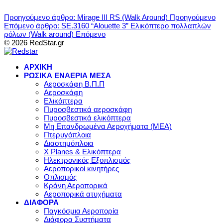
Προηγούμενο άρθρο: Mirage III RS (Walk Around)
Προηγούμενο
Επόμενο άρθρο: SE.3160 “Alouette 3” Ελικόπτερο πολλαπλών
ρόλων (Walk around)
Επόμενο
© 2026 RedStar.gr
ΑΡΧΙΚΗ
ΡΩΣΙΚΑ ΕΝΑΕΡΙΑ ΜΕΣΑ
Αεροσκάφη Β.Π.Π
Αεροσκάφη
Ελικόπτερα
Πυροσβεστικά αεροσκάφη
Πυροσβεστικά ελικόπτερα
Μη Επανδρωμένα Αεροχήματα (ΜΕΑ)
Πτερυγόπλοια
Διαστημόπλοια
X Planes & Ελικόπτερα
Ηλεκτρονικός Εξοπλισμός
Αεροπορικοί κινητήρες
Οπλισμός
Κράνη Αεροπορικά
Αεροπορικά ατυχήματα
ΔΙΑΦΟΡΑ
Παγκόσμια Αεροπορία
Διάφορα Συστήματα