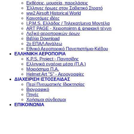
Εκθέσεις, μουσεία, παρελάσεις
Έλληνες ήρωες στον Σοβιετικό Στρατό
ww2 Airsoft Historical World
Καινοτόμες ιδέες
I.P.M.S. Ελλάδος / Τηλεκατ/μενα Μοντέλα
ART PAGE - Χειροποίητη & ψηφιακή τέχνη
Λεξικό αεροπορικών όρων
Βιβλία Download
2ο ΕΠΑΛ Αιγάλεω
Εθνικό Αεροπορικό Πανεπιστήμιο-Κιέβου
ΕΛΛΗΝΙΚΗ ΑΕΡΟΠΟΡΙΑ
K.P.S. Project - Πανιτσίδης
Ελληνικά εναέρια μέσα (Π.Α.)
Μοιρόσημα Π.Α.
Helmet Art "S" - Αερογραφίες
ΔΙΑΧΕΙΡΙΣΗ ΙΣΤΟΣΕΛΙΔΑΣ
Περί Πνευματικής Ιδιοκτησίας
Βιογραφικό
Πηγές
Χρήσιμοι σύνδεσμοι
ΕΠΙΚΟΙΝΩΝΙΑ