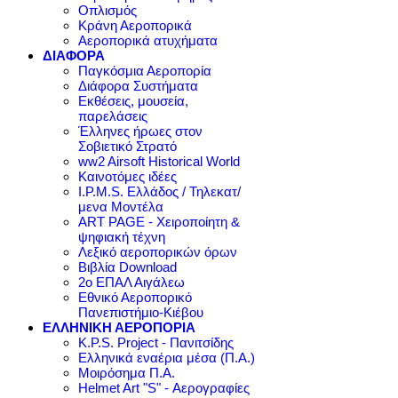
Οπλισμός
Κράνη Αεροπορικά
Αεροπορικά ατυχήματα
ΔΙΑΦΟΡΑ
Παγκόσμια Αεροπορία
Διάφορα Συστήματα
Εκθέσεις, μουσεία,
παρελάσεις
Έλληνες ήρωες στον
Σοβιετικό Στρατό
ww2 Airsoft Historical World
Καινοτόμες ιδέες
I.P.M.S. Ελλάδος / Τηλεκατ/
μενα Μοντέλα
ART PAGE - Χειροποίητη &
ψηφιακή τέχνη
Λεξικό αεροπορικών όρων
Βιβλία Download
2ο ΕΠΑΛ Αιγάλεω
Εθνικό Αεροπορικό
Πανεπιστήμιο-Κιέβου
ΕΛΛΗΝΙΚΗ ΑΕΡΟΠΟΡΙΑ
K.P.S. Project - Πανιτσίδης
Ελληνικά εναέρια μέσα (Π.Α.)
Μοιρόσημα Π.Α.
Helmet Art "S" - Αερογραφίες