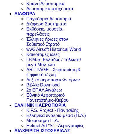
Κράνη Αεροπορικά
Αεροπορικά ατυχήματα
ΔΙΑΦΟΡΑ
Παγκόσμια Αεροπορία
Διάφορα Συστήματα
Εκθέσεις, μουσεία,
παρελάσεις
Έλληνες ήρωες στον
Σοβιετικό Στρατό
ww2 Airsoft Historical World
Καινοτόμες ιδέες
I.P.M.S. Ελλάδος / Τηλεκατ/
μενα Μοντέλα
ART PAGE - Χειροποίητη &
ψηφιακή τέχνη
Λεξικό αεροπορικών όρων
Βιβλία Download
2ο ΕΠΑΛ Αιγάλεω
Εθνικό Αεροπορικό
Πανεπιστήμιο-Κιέβου
ΕΛΛΗΝΙΚΗ ΑΕΡΟΠΟΡΙΑ
K.P.S. Project - Πανιτσίδης
Ελληνικά εναέρια μέσα (Π.Α.)
Μοιρόσημα Π.Α.
Helmet Art "S" - Αερογραφίες
ΔΙΑΧΕΙΡΙΣΗ ΙΣΤΟΣΕΛΙΔΑΣ