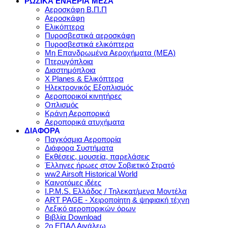
ΡΩΣΙΚΑ ΕΝΑΕΡΙΑ ΜΕΣΑ
Αεροσκάφη Β.Π.Π
Αεροσκάφη
Ελικόπτερα
Πυροσβεστικά αεροσκάφη
Πυροσβεστικά ελικόπτερα
Μη Επανδρωμένα Αεροχήματα (ΜΕΑ)
Πτερυγόπλοια
Διαστημόπλοια
X Planes & Ελικόπτερα
Ηλεκτρονικός Εξοπλισμός
Αεροπορικοί κινητήρες
Οπλισμός
Κράνη Αεροπορικά
Αεροπορικά ατυχήματα
ΔΙΑΦΟΡΑ
Παγκόσμια Αεροπορία
Διάφορα Συστήματα
Εκθέσεις, μουσεία, παρελάσεις
Έλληνες ήρωες στον Σοβιετικό Στρατό
ww2 Airsoft Historical World
Καινοτόμες ιδέες
I.P.M.S. Ελλάδος / Τηλεκατ/μενα Μοντέλα
ART PAGE - Χειροποίητη & ψηφιακή τέχνη
Λεξικό αεροπορικών όρων
Βιβλία Download
2ο ΕΠΑΛ Αιγάλεω