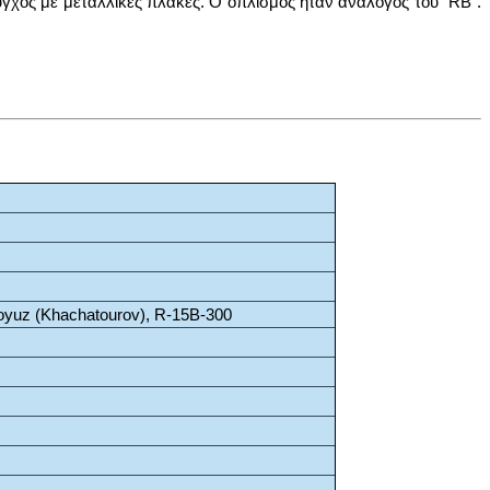
χος με μεταλλικές πλάκες. Ο οπλισμός ήταν ανάλογος του "RB".
yuz (Khachatourov), R-15B-300