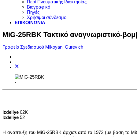
Περί Πνευματικής Ιδιοκτησίας
Βιογραφικό
Πηγές
Χρήσιμοι σύνδεσμοι
ΕΠΙΚΟΙΝΩΝΙΑ
MiG-25RBK Τακτικό αναγνωριστικό-βομ
Γραφείο Σχεδιασμού Mikoyan, Gurevich
-
Izdeliye
02K
Izdeliye
52
Η ανάπτυξη του MiG-25RBK άρχισε από το 1972 (με βάση το MiG