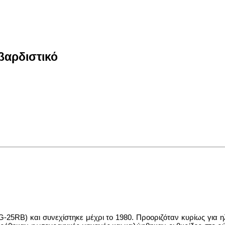
βαρδιστικό
-25RB) και συνεχίστηκε μέχρι το 1980. Προοριζόταν κυρίως για η