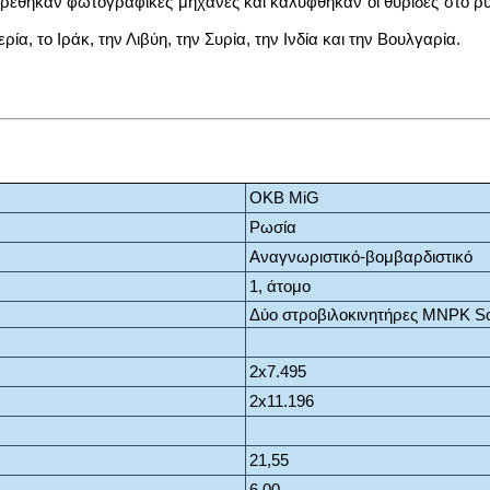
έθηκαν φωτογραφικές μηχανές και καλύφθηκαν οι θυρίδες στο ρύγ
α, το Ιράκ, την Λιβύη, την Συρία, την Ινδία και την Βουλγαρία.
OKB MiG
Ρωσία
Αναγνωριστικό-βομβαρδιστικό
1, άτομο
Δύο στροβιλοκινητήρες MNPK So
2x7.495
2x11.196
21,55
6,00