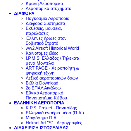
Κράνη Αεροπορικά
Αεροπορικά ατυχήματα
ΔΙΑΦΟΡΑ
Παγκόσμια Αεροπορία
Διάφορα Συστήματα
Εκθέσεις, μουσεία,
παρελάσεις
Έλληνες ήρωες στον
Σοβιετικό Στρατό
ww2 Airsoft Historical World
Καινοτόμες ιδέες
I.P.M.S. Ελλάδος / Τηλεκατ/
μενα Μοντέλα
ART PAGE - Χειροποίητη &
ψηφιακή τέχνη
Λεξικό αεροπορικών όρων
Βιβλία Download
2ο ΕΠΑΛ Αιγάλεω
Εθνικό Αεροπορικό
Πανεπιστήμιο-Κιέβου
ΕΛΛΗΝΙΚΗ ΑΕΡΟΠΟΡΙΑ
K.P.S. Project - Πανιτσίδης
Ελληνικά εναέρια μέσα (Π.Α.)
Μοιρόσημα Π.Α.
Helmet Art "S" - Αερογραφίες
ΔΙΑΧΕΙΡΙΣΗ ΙΣΤΟΣΕΛΙΔΑΣ