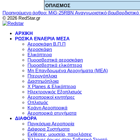
ΟΠΛΙΣΜΟΣ
Προηγούμενο άρθρο: MiG-25RBN Αναγνωριστικό-βομβαρδιστικό
© 2026 RedStar.gr
ΑΡΧΙΚΗ
ΡΩΣΙΚΑ ΕΝΑΕΡΙΑ ΜΕΣΑ
Αεροσκάφη Β.Π.Π
Αεροσκάφη
Ελικόπτερα
Πυροσβεστικά αεροσκάφη
Πυροσβεστικά ελικόπτερα
Μη Επανδρωμένα Αεροχήματα (ΜΕΑ)
Πτερυγόπλοια
Διαστημόπλοια
X Planes & Ελικόπτερα
Ηλεκτρονικός Εξοπλισμός
Αεροπορικοί κινητήρες
Οπλισμός
Κράνη Αεροπορικά
Αεροπορικά ατυχήματα
ΔΙΑΦΟΡΑ
Παγκόσμια Αεροπορία
Διάφορα Συστήματα
Εκθέσεις, μουσεία, παρελάσεις
Έλληνες ήρωες στον Σοβιετικό Στρατό