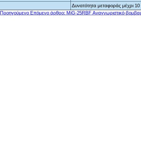
Δυνατότητα μεταφοράς μέχρι 1
Προηγούμενο
Επόμενο άρθρο: MiG-25RBF Αναγνωριστικό-βομβαρ