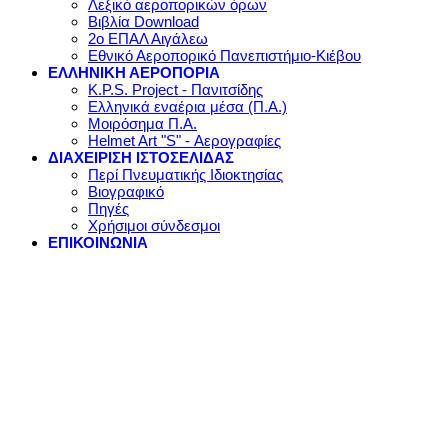
Λεξικό αεροπορικών όρων
Βιβλία Download
2ο ΕΠΑΛ Αιγάλεω
Εθνικό Αεροπορικό Πανεπιστήμιο-Κιέβου
ΕΛΛΗΝΙΚΗ ΑΕΡΟΠΟΡΙΑ
K.P.S. Project - Πανιτσίδης
Ελληνικά εναέρια μέσα (Π.Α.)
Μοιρόσημα Π.Α.
Helmet Art "S" - Αερογραφίες
ΔΙΑΧΕΙΡΙΣΗ ΙΣΤΟΣΕΛΙΔΑΣ
Περί Πνευματικής Ιδιοκτησίας
Βιογραφικό
Πηγές
Χρήσιμοι σύνδεσμοι
ΕΠΙΚΟΙΝΩΝΙΑ