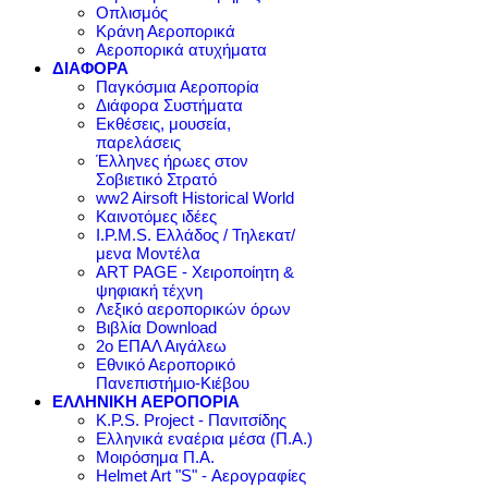
Οπλισμός
Κράνη Αεροπορικά
Αεροπορικά ατυχήματα
ΔΙΑΦΟΡΑ
Παγκόσμια Αεροπορία
Διάφορα Συστήματα
Εκθέσεις, μουσεία,
παρελάσεις
Έλληνες ήρωες στον
Σοβιετικό Στρατό
ww2 Airsoft Historical World
Καινοτόμες ιδέες
I.P.M.S. Ελλάδος / Τηλεκατ/
μενα Μοντέλα
ART PAGE - Χειροποίητη &
ψηφιακή τέχνη
Λεξικό αεροπορικών όρων
Βιβλία Download
2ο ΕΠΑΛ Αιγάλεω
Εθνικό Αεροπορικό
Πανεπιστήμιο-Κιέβου
ΕΛΛΗΝΙΚΗ ΑΕΡΟΠΟΡΙΑ
K.P.S. Project - Πανιτσίδης
Ελληνικά εναέρια μέσα (Π.Α.)
Μοιρόσημα Π.Α.
Helmet Art "S" - Αερογραφίες