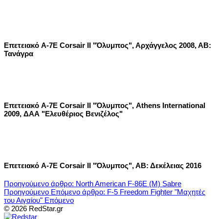
Επετειακό A-7E Corsair II "Όλυμπος", Αρχάγγελος 2008, ΑΒ:
Τανάγρα
Επετειακό A-7E Corsair II "Όλυμπος", Athens International
2009, ΔΑΑ "Ελευθέριος Βενιζέλος"
Επετειακό A-7E Corsair II "Όλυμπος", ΑΒ: Δεκέλειας 2016
Προηγούμενο άρθρο: North American F-86E (M) Sabre
Προηγούμενο
Επόμενο άρθρο: F-5 Freedom Fighter "Μαχητές
του Αιγαίου"
Επόμενο
© 2026 RedStar.gr