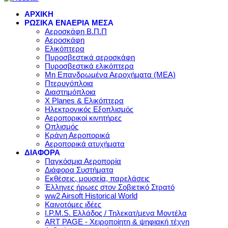
ΑΡΧΙΚΗ
ΡΩΣΙΚΑ ΕΝΑΕΡΙΑ ΜΕΣΑ
Αεροσκάφη Β.Π.Π
Αεροσκάφη
Ελικόπτερα
Πυροσβεστικά αεροσκάφη
Πυροσβεστικά ελικόπτερα
Μη Επανδρωμένα Αεροχήματα (ΜΕΑ)
Πτερυγόπλοια
Διαστημόπλοια
X Planes & Ελικόπτερα
Ηλεκτρονικός Εξοπλισμός
Αεροπορικοί κινητήρες
Οπλισμός
Κράνη Αεροπορικά
Αεροπορικά ατυχήματα
ΔΙΑΦΟΡΑ
Παγκόσμια Αεροπορία
Διάφορα Συστήματα
Εκθέσεις, μουσεία, παρελάσεις
Έλληνες ήρωες στον Σοβιετικό Στρατό
ww2 Airsoft Historical World
Καινοτόμες ιδέες
I.P.M.S. Ελλάδος / Τηλεκατ/μενα Μοντέλα
ART PAGE - Χειροποίητη & ψηφιακή τέχνη