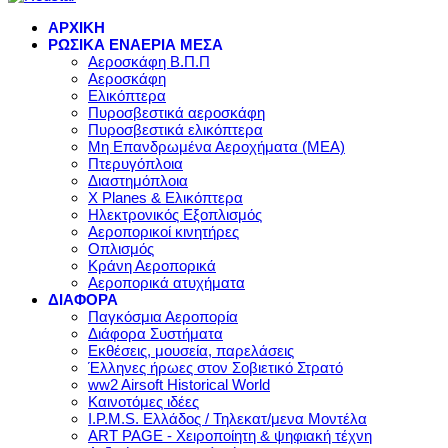
ΑΡΧΙΚΗ
ΡΩΣΙΚΑ ΕΝΑΕΡΙΑ ΜΕΣΑ
Αεροσκάφη Β.Π.Π
Αεροσκάφη
Ελικόπτερα
Πυροσβεστικά αεροσκάφη
Πυροσβεστικά ελικόπτερα
Μη Επανδρωμένα Αεροχήματα (ΜΕΑ)
Πτερυγόπλοια
Διαστημόπλοια
X Planes & Ελικόπτερα
Ηλεκτρονικός Εξοπλισμός
Αεροπορικοί κινητήρες
Οπλισμός
Κράνη Αεροπορικά
Αεροπορικά ατυχήματα
ΔΙΑΦΟΡΑ
Παγκόσμια Αεροπορία
Διάφορα Συστήματα
Εκθέσεις, μουσεία, παρελάσεις
Έλληνες ήρωες στον Σοβιετικό Στρατό
ww2 Airsoft Historical World
Καινοτόμες ιδέες
I.P.M.S. Ελλάδος / Τηλεκατ/μενα Μοντέλα
ART PAGE - Χειροποίητη & ψηφιακή τέχνη