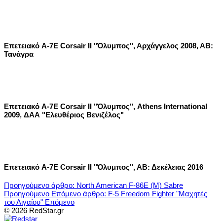
Επετειακό A-7E Corsair II "Όλυμπος", Αρχάγγελος 2008, ΑΒ:
Τανάγρα
Επετειακό A-7E Corsair II "Όλυμπος", Athens International
2009, ΔΑΑ "Ελευθέριος Βενιζέλος"
Επετειακό A-7E Corsair II "Όλυμπος", ΑΒ: Δεκέλειας 2016
Προηγούμενο άρθρο: North American F-86E (M) Sabre
Προηγούμενο
Επόμενο άρθρο: F-5 Freedom Fighter "Μαχητές
του Αιγαίου"
Επόμενο
© 2026 RedStar.gr