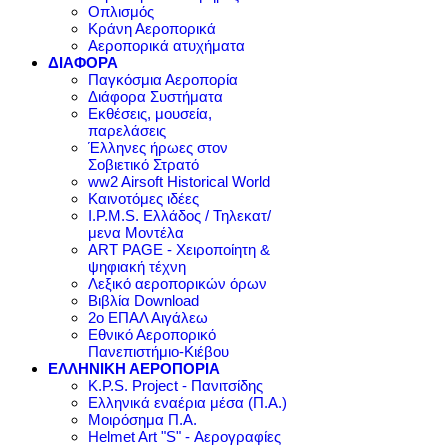
Οπλισμός
Κράνη Αεροπορικά
Αεροπορικά ατυχήματα
ΔΙΑΦΟΡΑ
Παγκόσμια Αεροπορία
Διάφορα Συστήματα
Εκθέσεις, μουσεία,
παρελάσεις
Έλληνες ήρωες στον
Σοβιετικό Στρατό
ww2 Airsoft Historical World
Καινοτόμες ιδέες
I.P.M.S. Ελλάδος / Τηλεκατ/
μενα Μοντέλα
ART PAGE - Χειροποίητη &
ψηφιακή τέχνη
Λεξικό αεροπορικών όρων
Βιβλία Download
2ο ΕΠΑΛ Αιγάλεω
Εθνικό Αεροπορικό
Πανεπιστήμιο-Κιέβου
ΕΛΛΗΝΙΚΗ ΑΕΡΟΠΟΡΙΑ
K.P.S. Project - Πανιτσίδης
Ελληνικά εναέρια μέσα (Π.Α.)
Μοιρόσημα Π.Α.
Helmet Art "S" - Αερογραφίες