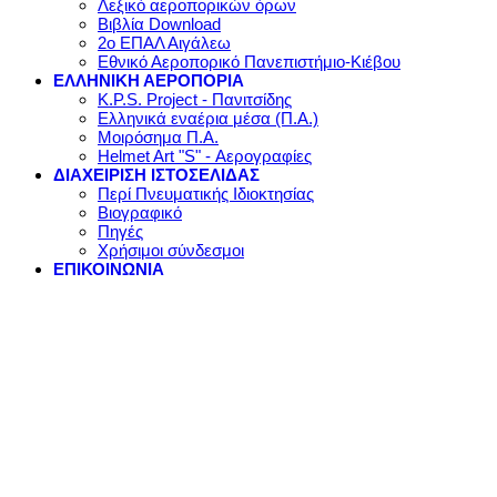
Λεξικό αεροπορικών όρων
Βιβλία Download
2ο ΕΠΑΛ Αιγάλεω
Εθνικό Αεροπορικό Πανεπιστήμιο-Κιέβου
ΕΛΛΗΝΙΚΗ ΑΕΡΟΠΟΡΙΑ
K.P.S. Project - Πανιτσίδης
Ελληνικά εναέρια μέσα (Π.Α.)
Μοιρόσημα Π.Α.
Helmet Art "S" - Αερογραφίες
ΔΙΑΧΕΙΡΙΣΗ ΙΣΤΟΣΕΛΙΔΑΣ
Περί Πνευματικής Ιδιοκτησίας
Βιογραφικό
Πηγές
Χρήσιμοι σύνδεσμοι
ΕΠΙΚΟΙΝΩΝΙΑ