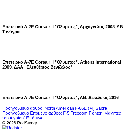
Επετειακό A-7E Corsair II "Όλυμπος", Αρχάγγελος 2008, ΑΒ:
Τανάγρα
Επετειακό A-7E Corsair II "Όλυμπος", Athens International
2009, ΔΑΑ "Ελευθέριος Βενιζέλος"
Επετειακό A-7E Corsair II "Όλυμπος", ΑΒ: Δεκέλειας 2016
Προηγούμενο άρθρο: North American F-86E (M) Sabre
Προηγούμενο
Επόμενο άρθρο: F-5 Freedom Fighter "Μαχητές
του Αιγαίου"
Επόμενο
© 2026 RedStar.gr