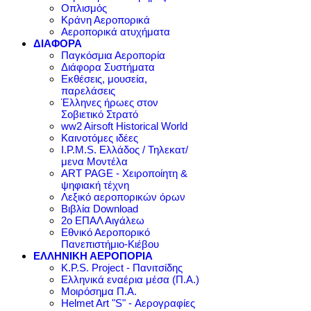
Οπλισμός
Κράνη Αεροπορικά
Αεροπορικά ατυχήματα
ΔΙΑΦΟΡΑ
Παγκόσμια Αεροπορία
Διάφορα Συστήματα
Εκθέσεις, μουσεία,
παρελάσεις
Έλληνες ήρωες στον
Σοβιετικό Στρατό
ww2 Airsoft Historical World
Καινοτόμες ιδέες
I.P.M.S. Ελλάδος / Τηλεκατ/
μενα Μοντέλα
ART PAGE - Χειροποίητη &
ψηφιακή τέχνη
Λεξικό αεροπορικών όρων
Βιβλία Download
2ο ΕΠΑΛ Αιγάλεω
Εθνικό Αεροπορικό
Πανεπιστήμιο-Κιέβου
ΕΛΛΗΝΙΚΗ ΑΕΡΟΠΟΡΙΑ
K.P.S. Project - Πανιτσίδης
Ελληνικά εναέρια μέσα (Π.Α.)
Μοιρόσημα Π.Α.
Helmet Art "S" - Αερογραφίες