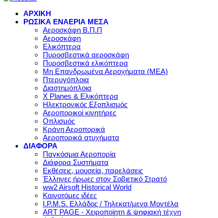
ΑΡΧΙΚΗ
ΡΩΣΙΚΑ ΕΝΑΕΡΙΑ ΜΕΣΑ
Αεροσκάφη Β.Π.Π
Αεροσκάφη
Ελικόπτερα
Πυροσβεστικά αεροσκάφη
Πυροσβεστικά ελικόπτερα
Μη Επανδρωμένα Αεροχήματα (ΜΕΑ)
Πτερυγόπλοια
Διαστημόπλοια
X Planes & Ελικόπτερα
Ηλεκτρονικός Εξοπλισμός
Αεροπορικοί κινητήρες
Οπλισμός
Κράνη Αεροπορικά
Αεροπορικά ατυχήματα
ΔΙΑΦΟΡΑ
Παγκόσμια Αεροπορία
Διάφορα Συστήματα
Εκθέσεις, μουσεία, παρελάσεις
Έλληνες ήρωες στον Σοβιετικό Στρατό
ww2 Airsoft Historical World
Καινοτόμες ιδέες
I.P.M.S. Ελλάδος / Τηλεκατ/μενα Μοντέλα
ART PAGE - Χειροποίητη & ψηφιακή τέχνη