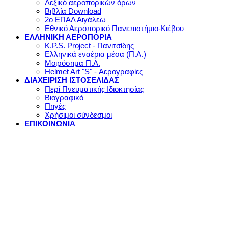
Λεξικό αεροπορικών όρων
Βιβλία Download
2ο ΕΠΑΛ Αιγάλεω
Εθνικό Αεροπορικό Πανεπιστήμιο-Κιέβου
ΕΛΛΗΝΙΚΗ ΑΕΡΟΠΟΡΙΑ
K.P.S. Project - Πανιτσίδης
Ελληνικά εναέρια μέσα (Π.Α.)
Μοιρόσημα Π.Α.
Helmet Art "S" - Αερογραφίες
ΔΙΑΧΕΙΡΙΣΗ ΙΣΤΟΣΕΛΙΔΑΣ
Περί Πνευματικής Ιδιοκτησίας
Βιογραφικό
Πηγές
Χρήσιμοι σύνδεσμοι
ΕΠΙΚΟΙΝΩΝΙΑ