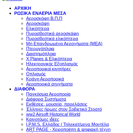
ΑΡΧΙΚΗ
ΡΩΣΙΚΑ ΕΝΑΕΡΙΑ ΜΕΣΑ
Αεροσκάφη Β.Π.Π
Αεροσκάφη
Ελικόπτερα
Πυροσβεστικά αεροσκάφη
Πυροσβεστικά ελικόπτερα
Μη Επανδρωμένα Αεροχήματα (ΜΕΑ)
Πτερυγόπλοια
Διαστημόπλοια
X Planes & Ελικόπτερα
Ηλεκτρονικός Εξοπλισμός
Αεροπορικοί κινητήρες
Οπλισμός
Κράνη Αεροπορικά
Αεροπορικά ατυχήματα
ΔΙΑΦΟΡΑ
Παγκόσμια Αεροπορία
Διάφορα Συστήματα
Εκθέσεις, μουσεία, παρελάσεις
Έλληνες ήρωες στον Σοβιετικό Στρατό
ww2 Airsoft Historical World
Καινοτόμες ιδέες
I.P.M.S. Ελλάδος / Τηλεκατ/μενα Μοντέλα
ART PAGE - Χειροποίητη & ψηφιακή τέχνη