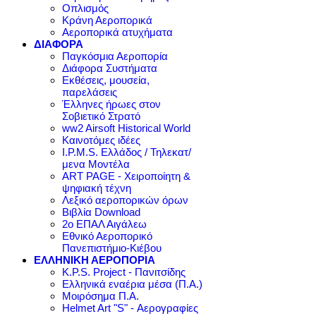
Οπλισμός
Κράνη Αεροπορικά
Αεροπορικά ατυχήματα
ΔΙΑΦΟΡΑ
Παγκόσμια Αεροπορία
Διάφορα Συστήματα
Εκθέσεις, μουσεία,
παρελάσεις
Έλληνες ήρωες στον
Σοβιετικό Στρατό
ww2 Airsoft Historical World
Καινοτόμες ιδέες
I.P.M.S. Ελλάδος / Τηλεκατ/
μενα Μοντέλα
ART PAGE - Χειροποίητη &
ψηφιακή τέχνη
Λεξικό αεροπορικών όρων
Βιβλία Download
2ο ΕΠΑΛ Αιγάλεω
Εθνικό Αεροπορικό
Πανεπιστήμιο-Κιέβου
ΕΛΛΗΝΙΚΗ ΑΕΡΟΠΟΡΙΑ
K.P.S. Project - Πανιτσίδης
Ελληνικά εναέρια μέσα (Π.Α.)
Μοιρόσημα Π.Α.
Helmet Art "S" - Αερογραφίες