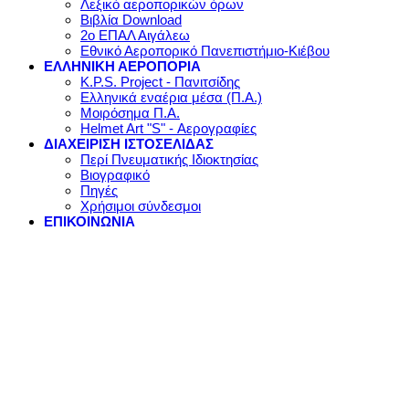
Λεξικό αεροπορικών όρων
Βιβλία Download
2ο ΕΠΑΛ Αιγάλεω
Εθνικό Αεροπορικό Πανεπιστήμιο-Κιέβου
ΕΛΛΗΝΙΚΗ ΑΕΡΟΠΟΡΙΑ
K.P.S. Project - Πανιτσίδης
Ελληνικά εναέρια μέσα (Π.Α.)
Μοιρόσημα Π.Α.
Helmet Art "S" - Αερογραφίες
ΔΙΑΧΕΙΡΙΣΗ ΙΣΤΟΣΕΛΙΔΑΣ
Περί Πνευματικής Ιδιοκτησίας
Βιογραφικό
Πηγές
Χρήσιμοι σύνδεσμοι
ΕΠΙΚΟΙΝΩΝΙΑ