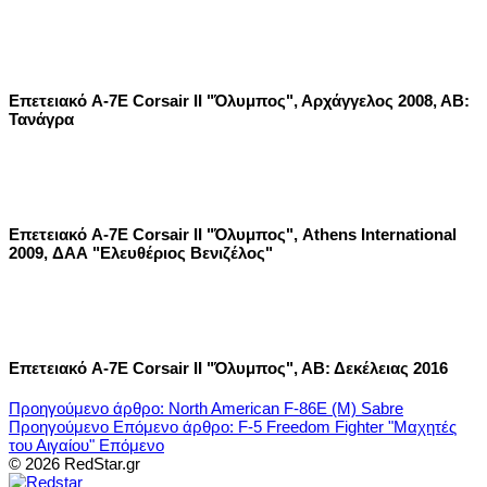
Επετειακό A-7E Corsair II "Όλυμπος", Αρχάγγελος 2008, ΑΒ:
Τανάγρα
Επετειακό A-7E Corsair II "Όλυμπος", Athens International
2009, ΔΑΑ "Ελευθέριος Βενιζέλος"
Επετειακό A-7E Corsair II "Όλυμπος", ΑΒ: Δεκέλειας 2016
Προηγούμενο άρθρο: North American F-86E (M) Sabre
Προηγούμενο
Επόμενο άρθρο: F-5 Freedom Fighter "Μαχητές
του Αιγαίου"
Επόμενο
© 2026 RedStar.gr