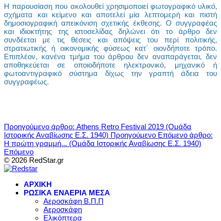
Η παρουσίαση που ακολουθεί χρησιμοποιεί φωτογραφικό υλικό,
σχήματα και κείμενο και αποτελεί μία λεπτομερή και πιστή
δημοσιογραφική απεικόνιση σχετικής έκθεσης. Ο συγγραφέας
και ιδιοκτήτης της ιστοσελίδας δηλώνει ότι το άρθρο δεν
συνδέεται με τις θέσεις και απόψεις του περί πολιτικής,
στρατιωτικής ή οικονομικής φύσεως κατ´ οιονδήποτε τρόπο.
Επιπλέον, κανένα τμήμα του άρθρου δεν αναπαράγεται, δεν
αποθηκεύεται σε οποιοδήποτε ηλεκτρονικό, μηχανικό ή
φωτοαντιγραφικό σύστημα δίχως την γραπτή άδεια του
συγγραφέως.
Προηγούμενο άρθρο: Athens Retro Festival 2019 (Ομάδα
Ιστορικής Αναβίωσης Ε.Σ. 1940)
Προηγούμενο
Επόμενο άρθρο:
Η πρώτη γραμμή... (Ομάδα Ιστορικής Αναβίωσης Ε.Σ. 1940)
Επόμενο
© 2026 RedStar.gr
ΑΡΧΙΚΗ
ΡΩΣΙΚΑ ΕΝΑΕΡΙΑ ΜΕΣΑ
Αεροσκάφη Β.Π.Π
Αεροσκάφη
Ελικόπτερα