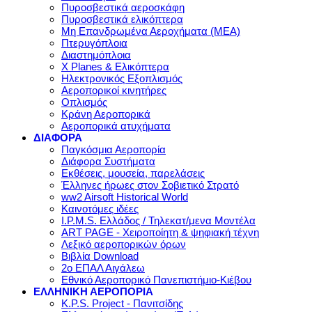
Πυροσβεστικά αεροσκάφη
Πυροσβεστικά ελικόπτερα
Μη Επανδρωμένα Αεροχήματα (ΜΕΑ)
Πτερυγόπλοια
Διαστημόπλοια
X Planes & Ελικόπτερα
Ηλεκτρονικός Εξοπλισμός
Αεροπορικοί κινητήρες
Οπλισμός
Κράνη Αεροπορικά
Αεροπορικά ατυχήματα
ΔΙΑΦΟΡΑ
Παγκόσμια Αεροπορία
Διάφορα Συστήματα
Εκθέσεις, μουσεία, παρελάσεις
Έλληνες ήρωες στον Σοβιετικό Στρατό
ww2 Airsoft Historical World
Καινοτόμες ιδέες
I.P.M.S. Ελλάδος / Τηλεκατ/μενα Μοντέλα
ART PAGE - Χειροποίητη & ψηφιακή τέχνη
Λεξικό αεροπορικών όρων
Βιβλία Download
2ο ΕΠΑΛ Αιγάλεω
Εθνικό Αεροπορικό Πανεπιστήμιο-Κιέβου
ΕΛΛΗΝΙΚΗ ΑΕΡΟΠΟΡΙΑ
K.P.S. Project - Πανιτσίδης