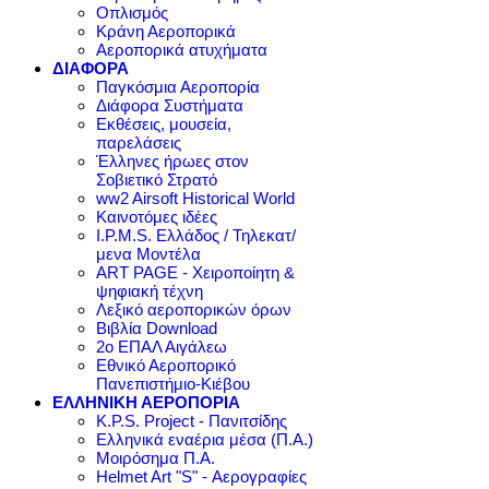
Οπλισμός
Κράνη Αεροπορικά
Αεροπορικά ατυχήματα
ΔΙΑΦΟΡΑ
Παγκόσμια Αεροπορία
Διάφορα Συστήματα
Εκθέσεις, μουσεία,
παρελάσεις
Έλληνες ήρωες στον
Σοβιετικό Στρατό
ww2 Airsoft Historical World
Καινοτόμες ιδέες
I.P.M.S. Ελλάδος / Τηλεκατ/
μενα Μοντέλα
ART PAGE - Χειροποίητη &
ψηφιακή τέχνη
Λεξικό αεροπορικών όρων
Βιβλία Download
2ο ΕΠΑΛ Αιγάλεω
Εθνικό Αεροπορικό
Πανεπιστήμιο-Κιέβου
ΕΛΛΗΝΙΚΗ ΑΕΡΟΠΟΡΙΑ
K.P.S. Project - Πανιτσίδης
Ελληνικά εναέρια μέσα (Π.Α.)
Μοιρόσημα Π.Α.
Helmet Art "S" - Αερογραφίες