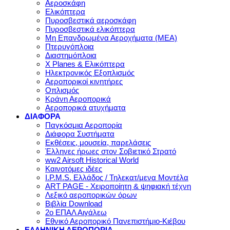
Αεροσκάφη
Ελικόπτερα
Πυροσβεστικά αεροσκάφη
Πυροσβεστικά ελικόπτερα
Μη Επανδρωμένα Αεροχήματα (ΜΕΑ)
Πτερυγόπλοια
Διαστημόπλοια
X Planes & Ελικόπτερα
Ηλεκτρονικός Εξοπλισμός
Αεροπορικοί κινητήρες
Οπλισμός
Κράνη Αεροπορικά
Αεροπορικά ατυχήματα
ΔΙΑΦΟΡΑ
Παγκόσμια Αεροπορία
Διάφορα Συστήματα
Εκθέσεις, μουσεία, παρελάσεις
Έλληνες ήρωες στον Σοβιετικό Στρατό
ww2 Airsoft Historical World
Καινοτόμες ιδέες
I.P.M.S. Ελλάδος / Τηλεκατ/μενα Μοντέλα
ART PAGE - Χειροποίητη & ψηφιακή τέχνη
Λεξικό αεροπορικών όρων
Βιβλία Download
2ο ΕΠΑΛ Αιγάλεω
Εθνικό Αεροπορικό Πανεπιστήμιο-Κιέβου
ΕΛΛΗΝΙΚΗ ΑΕΡΟΠΟΡΙΑ