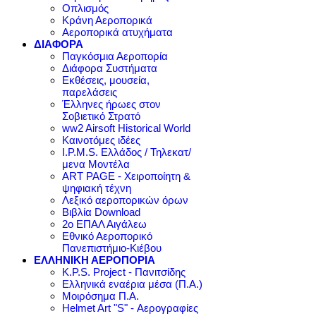
Οπλισμός
Κράνη Αεροπορικά
Αεροπορικά ατυχήματα
ΔΙΑΦΟΡΑ
Παγκόσμια Αεροπορία
Διάφορα Συστήματα
Εκθέσεις, μουσεία,
παρελάσεις
Έλληνες ήρωες στον
Σοβιετικό Στρατό
ww2 Airsoft Historical World
Καινοτόμες ιδέες
I.P.M.S. Ελλάδος / Τηλεκατ/
μενα Μοντέλα
ART PAGE - Χειροποίητη &
ψηφιακή τέχνη
Λεξικό αεροπορικών όρων
Βιβλία Download
2ο ΕΠΑΛ Αιγάλεω
Εθνικό Αεροπορικό
Πανεπιστήμιο-Κιέβου
ΕΛΛΗΝΙΚΗ ΑΕΡΟΠΟΡΙΑ
K.P.S. Project - Πανιτσίδης
Ελληνικά εναέρια μέσα (Π.Α.)
Μοιρόσημα Π.Α.
Helmet Art "S" - Αερογραφίες