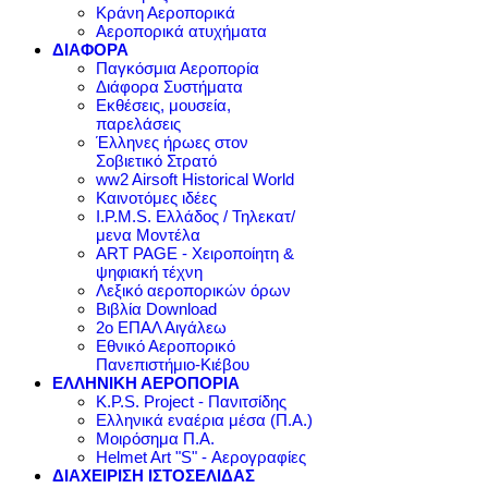
Κράνη Αεροπορικά
Αεροπορικά ατυχήματα
ΔΙΑΦΟΡΑ
Παγκόσμια Αεροπορία
Διάφορα Συστήματα
Εκθέσεις, μουσεία,
παρελάσεις
Έλληνες ήρωες στον
Σοβιετικό Στρατό
ww2 Airsoft Historical World
Καινοτόμες ιδέες
I.P.M.S. Ελλάδος / Τηλεκατ/
μενα Μοντέλα
ART PAGE - Χειροποίητη &
ψηφιακή τέχνη
Λεξικό αεροπορικών όρων
Βιβλία Download
2ο ΕΠΑΛ Αιγάλεω
Εθνικό Αεροπορικό
Πανεπιστήμιο-Κιέβου
ΕΛΛΗΝΙΚΗ ΑΕΡΟΠΟΡΙΑ
K.P.S. Project - Πανιτσίδης
Ελληνικά εναέρια μέσα (Π.Α.)
Μοιρόσημα Π.Α.
Helmet Art "S" - Αερογραφίες
ΔΙΑΧΕΙΡΙΣΗ ΙΣΤΟΣΕΛΙΔΑΣ