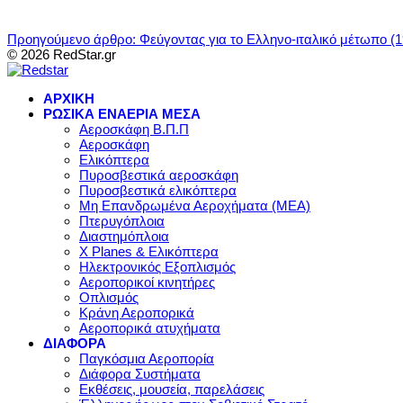
Προηγούμενο άρθρο: Φεύγοντας για το Ελληνο-ιταλικό μέτωπο (
© 2026 RedStar.gr
ΑΡΧΙΚΗ
ΡΩΣΙΚΑ ΕΝΑΕΡΙΑ ΜΕΣΑ
Αεροσκάφη Β.Π.Π
Αεροσκάφη
Ελικόπτερα
Πυροσβεστικά αεροσκάφη
Πυροσβεστικά ελικόπτερα
Μη Επανδρωμένα Αεροχήματα (ΜΕΑ)
Πτερυγόπλοια
Διαστημόπλοια
X Planes & Ελικόπτερα
Ηλεκτρονικός Εξοπλισμός
Αεροπορικοί κινητήρες
Οπλισμός
Κράνη Αεροπορικά
Αεροπορικά ατυχήματα
ΔΙΑΦΟΡΑ
Παγκόσμια Αεροπορία
Διάφορα Συστήματα
Εκθέσεις, μουσεία, παρελάσεις