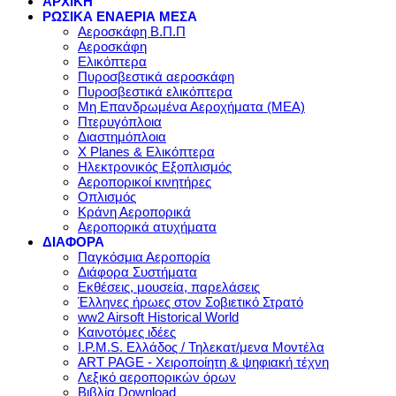
ΑΡΧΙΚΗ
ΡΩΣΙΚΑ ΕΝΑΕΡΙΑ ΜΕΣΑ
Αεροσκάφη Β.Π.Π
Αεροσκάφη
Ελικόπτερα
Πυροσβεστικά αεροσκάφη
Πυροσβεστικά ελικόπτερα
Μη Επανδρωμένα Αεροχήματα (ΜΕΑ)
Πτερυγόπλοια
Διαστημόπλοια
X Planes & Ελικόπτερα
Ηλεκτρονικός Εξοπλισμός
Αεροπορικοί κινητήρες
Οπλισμός
Κράνη Αεροπορικά
Αεροπορικά ατυχήματα
ΔΙΑΦΟΡΑ
Παγκόσμια Αεροπορία
Διάφορα Συστήματα
Εκθέσεις, μουσεία, παρελάσεις
Έλληνες ήρωες στον Σοβιετικό Στρατό
ww2 Airsoft Historical World
Καινοτόμες ιδέες
I.P.M.S. Ελλάδος / Τηλεκατ/μενα Μοντέλα
ART PAGE - Χειροποίητη & ψηφιακή τέχνη
Λεξικό αεροπορικών όρων
Βιβλία Download