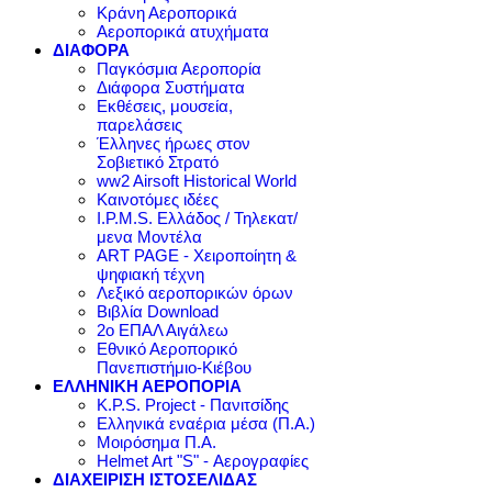
Κράνη Αεροπορικά
Αεροπορικά ατυχήματα
ΔΙΑΦΟΡΑ
Παγκόσμια Αεροπορία
Διάφορα Συστήματα
Εκθέσεις, μουσεία,
παρελάσεις
Έλληνες ήρωες στον
Σοβιετικό Στρατό
ww2 Airsoft Historical World
Καινοτόμες ιδέες
I.P.M.S. Ελλάδος / Τηλεκατ/
μενα Μοντέλα
ART PAGE - Χειροποίητη &
ψηφιακή τέχνη
Λεξικό αεροπορικών όρων
Βιβλία Download
2ο ΕΠΑΛ Αιγάλεω
Εθνικό Αεροπορικό
Πανεπιστήμιο-Κιέβου
ΕΛΛΗΝΙΚΗ ΑΕΡΟΠΟΡΙΑ
K.P.S. Project - Πανιτσίδης
Ελληνικά εναέρια μέσα (Π.Α.)
Μοιρόσημα Π.Α.
Helmet Art "S" - Αερογραφίες
ΔΙΑΧΕΙΡΙΣΗ ΙΣΤΟΣΕΛΙΔΑΣ