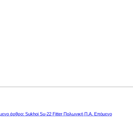
ενο άρθρο: Sukhoi Su-22 Fitter Πολωνική Π.Α.
Επόμενο