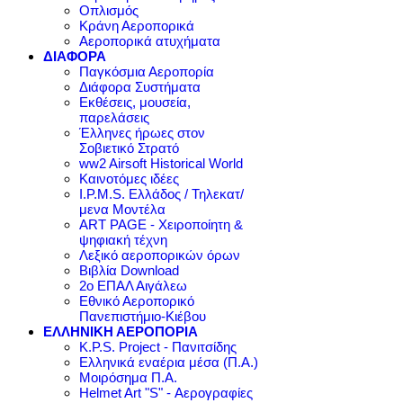
Οπλισμός
Κράνη Αεροπορικά
Αεροπορικά ατυχήματα
ΔΙΑΦΟΡΑ
Παγκόσμια Αεροπορία
Διάφορα Συστήματα
Εκθέσεις, μουσεία,
παρελάσεις
Έλληνες ήρωες στον
Σοβιετικό Στρατό
ww2 Airsoft Historical World
Καινοτόμες ιδέες
I.P.M.S. Ελλάδος / Τηλεκατ/
μενα Μοντέλα
ART PAGE - Χειροποίητη &
ψηφιακή τέχνη
Λεξικό αεροπορικών όρων
Βιβλία Download
2ο ΕΠΑΛ Αιγάλεω
Εθνικό Αεροπορικό
Πανεπιστήμιο-Κιέβου
ΕΛΛΗΝΙΚΗ ΑΕΡΟΠΟΡΙΑ
K.P.S. Project - Πανιτσίδης
Ελληνικά εναέρια μέσα (Π.Α.)
Μοιρόσημα Π.Α.
Helmet Art "S" - Αερογραφίες