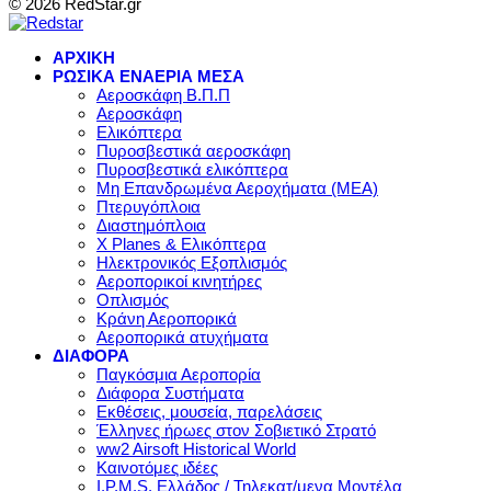
© 2026 RedStar.gr
ΑΡΧΙΚΗ
ΡΩΣΙΚΑ ΕΝΑΕΡΙΑ ΜΕΣΑ
Αεροσκάφη Β.Π.Π
Αεροσκάφη
Ελικόπτερα
Πυροσβεστικά αεροσκάφη
Πυροσβεστικά ελικόπτερα
Μη Επανδρωμένα Αεροχήματα (ΜΕΑ)
Πτερυγόπλοια
Διαστημόπλοια
X Planes & Ελικόπτερα
Ηλεκτρονικός Εξοπλισμός
Αεροπορικοί κινητήρες
Οπλισμός
Κράνη Αεροπορικά
Αεροπορικά ατυχήματα
ΔΙΑΦΟΡΑ
Παγκόσμια Αεροπορία
Διάφορα Συστήματα
Εκθέσεις, μουσεία, παρελάσεις
Έλληνες ήρωες στον Σοβιετικό Στρατό
ww2 Airsoft Historical World
Καινοτόμες ιδέες
I.P.M.S. Ελλάδος / Τηλεκατ/μενα Μοντέλα